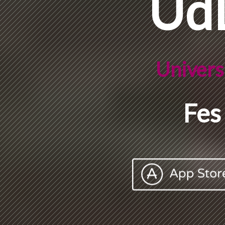
Ud
Universi
Fes 