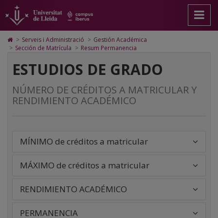
Resum
Anar
Ir
Anar
Cerca
Accessibilitat.
a
al
al
Universitat
Permanència
la
contenido
Mapa
de
pàgina
principal
Web.
Lleida
Icono
>
Serveis i Administració
>
Gestión Académica
principal.
de
Universitat
de
>
Sección de Matrícula
>
Resum Permanencia
Universitat
la
de
Home
de
página
Lleida
ESTUDIOS DE GRADO
para
Lleida
ir
a
NÚMERO DE CRÉDITOS A MATRICULAR Y
la
página
RENDIMIENTO ACADÉMICO
de
inicio
MÍNIMO de créditos a matricular
MÁXIMO de créditos a matricular
RENDIMIENTO ACADÉMICO
PERMANENCIA