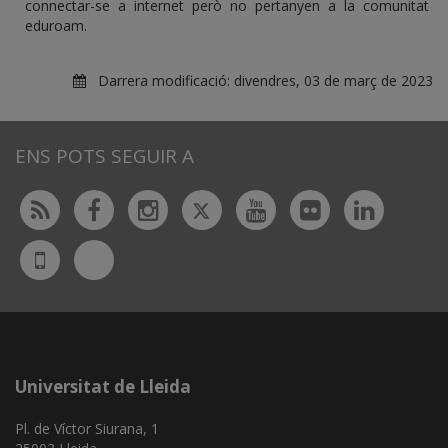
connectar-se a internet però no pertanyen a la comunitat
eduroam.
Darrera modificació:
divendres, 03 de març de 2023
ENS POTS SEGUIR A
Twitter
Rss
Facebook
Instagram
Youtube
Flickr
Linked
Bluesky
UdL
App
Universitat de Lleida
Pl. de Víctor Siurana, 1