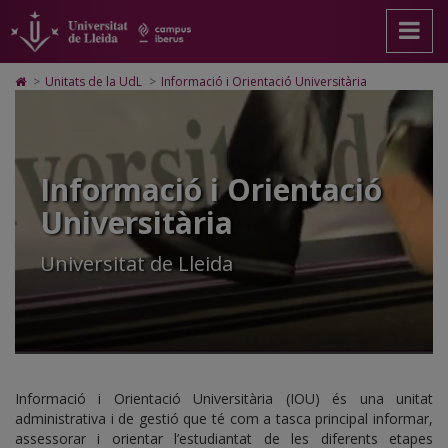
Informació
Anar
Anar
Anar
Cerca
Accessibilitat.
a
al
al
Universitat
i
la
contingut
Mapa
de
pàgina
principal
Web.
Lleida
Orientació
Icono
>
Unitats de la UdL
>
Informació i Orientació Universitària
principal.
de
Universitat
de
Universitària
Universitat
la
de
Home
de
pàgina
Lleida
para
Lleida
ir
a
Informació i Orientació
la
página
Universitària
de
inicio
Universitat de Lleida
Informació i Orientació Universitària (IOU) és una unitat
administrativa i de gestió que té com a tasca principal informar,
assessorar i orientar l’estudiantat de les diferents etapes