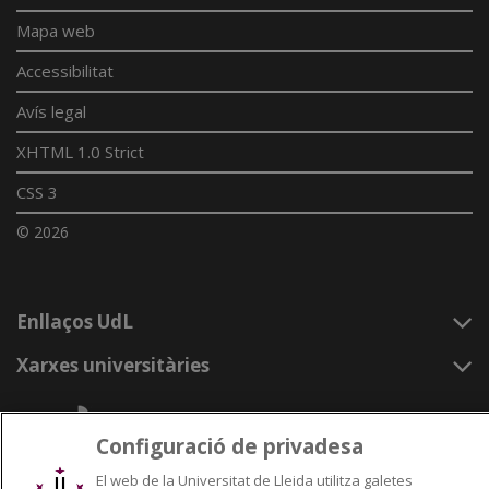
Mapa web
Accessibilitat
Avís legal
XHTML 1.0 Strict
CSS 3
© 2026
Enllaços UdL
Xarxes universitàries
Configuració de privadesa
El web de la Universitat de Lleida utilitza galetes