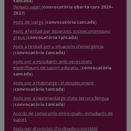
tancada
)
Beques salari
(
convocatòria oberta curs 2026-
2027
)
Ajuts de viatge
(
convocatòria tancada
)
Ajuts a l'estudi per situacions socioeconòmiques
greus
(
convocatòria tancada
)
Ajuts a l'estudi per a situacions d'emergència
(
convocatòria tancada)
Ajuts per a estudiants amb necessitats
específiques de suport educatiu
(
convocatòria
tancada
)
Ajuts per a l'habitatge i el desplaçament
(
convocatòria tancada
)
Ajuts per a l'aprenentatge d'una tercera llengua
(
convocatòria tancada
)
Acords de compromís entre iguals- estudiants de
suport
Ajuts per al préstec d'ordinadors portàtils