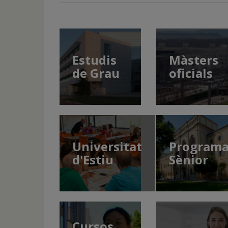
Estudis
Màsters
de Grau
oficials
Universitat
Program
d'Estiu
Sènior
Cursos