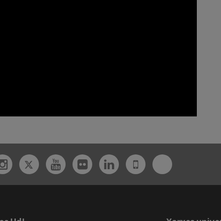
Twitter
Bluesky
ebook
Instagram
Youtube
Flickr
Linkedin
UdL
App