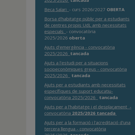
2025/2026
tancada
Beca Salari
- curs 2026/2027
OBERTA
Borsa d'habitatge públic per a estudiants
de centres propis UdL amb necessitats
especials
- convocatòria
2025/2026
oberta
Ajuts d'emergència - convocatòria
2025/2026
tancada
Ajuts a l'estudi per a situacions
socioeconòmiques greus - convocatòria
2025/2026
tancada
Ajuts per a estudiants amb necessitats
específiques de suport educatiu-
convocatòria 2025/2026
tancada
Ajuts per a l'habitatge i el desplaçament -
convocatòria
2025/2026
tancada
Ajuts per a la formació i l'acreditació d'una
tercera llengua - convocatòria