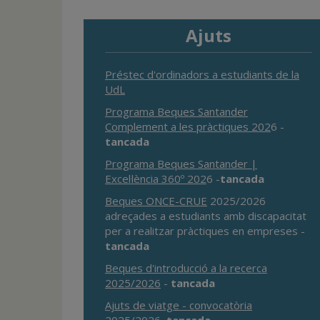
Ajuts
Préstec d'ordinadors a estudiants de la
UdL
Programa Beques Santander
Complement a les pràctiques 202
6 -
tancada
Programa Beques Santander |
Excel·lència 360º 202
6 -
tancada
Beques ONCE-CRUE
2025/2026
adreçades a estudiants amb discapacitat
per a realitzar pràctiques en empreses -
tancada
Beques d'introducció a la recerca
2025/2026
-
tancada
Ajuts de viatge - convocatòria