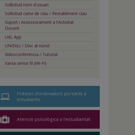
Sol·licitud nom d'usuari
Sol·licitud canvi de clau / Restabliment clau
Suport i Assessorament a l'Activitat
Docent
UdL App
UNIDisc / Disc al núvol
Videoconferència / Tutorial
Xarxa sense fil (Wi-Fi)
Préstec d'ordinadors portàtils a
estudiants
Atenció psicològica a l'estudiantat