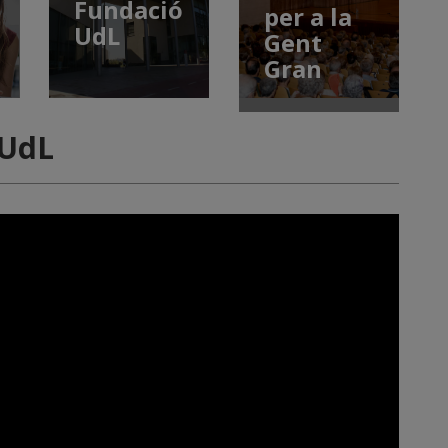
Fundació
per a la
UdL
Gent
Gran
 UdL