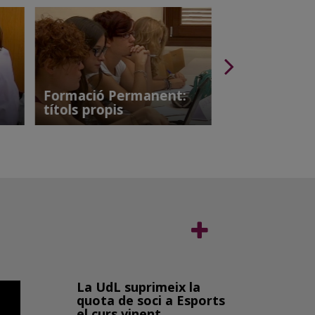
Formació Permanent:
títols propis
Formació Du
La UdL suprimeix la
quota de soci a Esports
el curs vinent