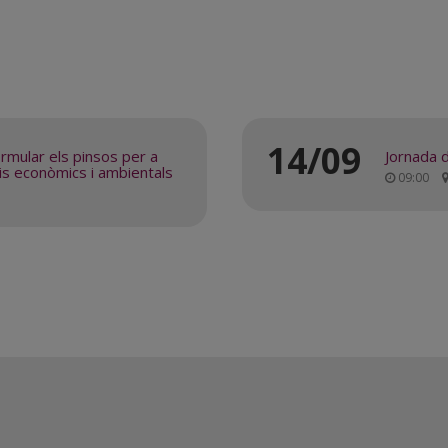
14/09
ormular els pinsos per a
Jornada d
ris econòmics i ambientals
09:00