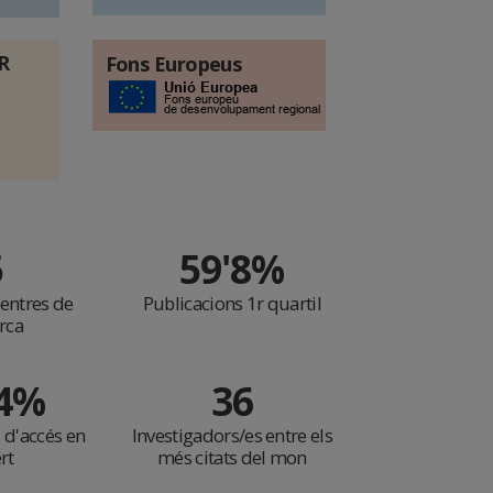
R
Fons Europeus
5
59'8%
 Centres de
Publicacions 1r quartil
rca
'4%
36
 d'accés en
Investigadors/es entre els
rt
més citats del mon