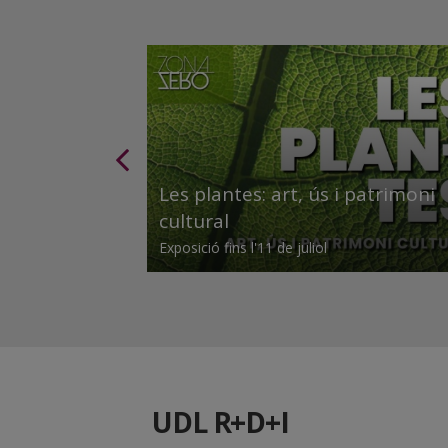
atges SOM
Les plantes: art, ús i patrimoni
cultural
Exposició fins l'11 de juliol
UDL R+D+I