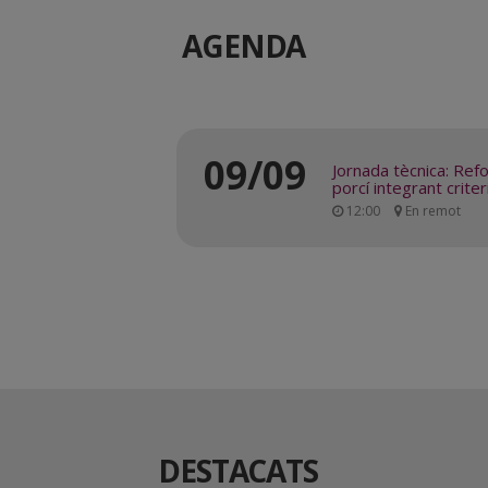
AGENDA
09/09
ntat
Jornada tècnica: Ref
porcí integrant crite
12:00
En remot
DESTACATS