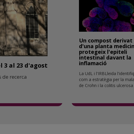
Un compost derivat
d'una planta medicin
protegeix l'epiteli
intestinal davant la
inflamació
 3 al 23 d'agost
La UdL i l'IRBLleida l'identif
 de recerca
com a estratègia per la mala
de Crohn i la colitis ulcerosa