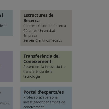
 i
Estructures de
Recerca
de la
Centres i Grups de Recerca
Càtedres Universitat-
Empresa
Serveis CientíficoTècnics
Transferència del
Coneixement
l
Potenciem la innovació i la
transferència de la
s
tecnologia
e
Portal d'experts/es
Professorat i personal
investigador per àmbits de
beques
coneixement