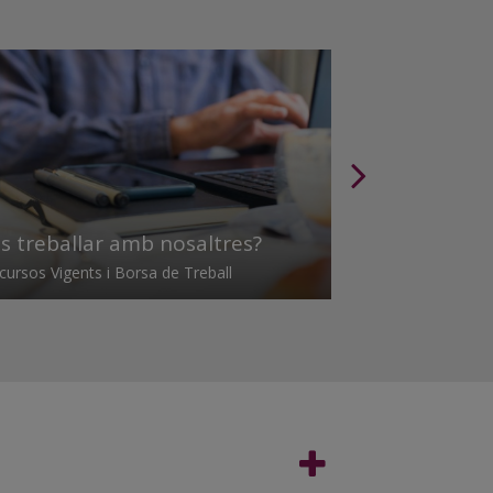
ls treballar amb nosaltres?
ursos Vigents i Borsa de Treball