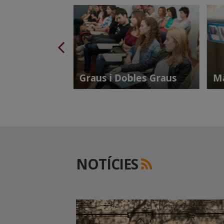
ensió
ia
Graus i Dobles Graus
Mà
NOTÍCIES
RSS