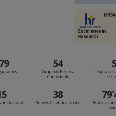
HRS4
Excellence in
Research
79
54
gadors/es
Grups de Recerca
Instituts i
Consolidats
Rece
15
38
79
 de Doctorat
Serveis Cientificotècnics
Publicacions
obe