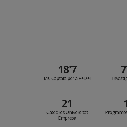
18'7
7
M€ Captats per a R+D+I
Investi
21
Càtedres Universitat
Programes
Empresa