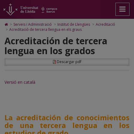
Acreditació
Anar
Ir
Anar
Cerca
Accessibilitat.
a
al
al
Universitat
de
la
contenido
Mapa
de
pàgina
principal
Web.
Lleida
tercera
Icono
>
Serveis i Administració
>
Institut de Llengües
>
Acreditació
principal.
de
Universitat
de
>
Acreditació de tercera llengua en els graus
llengua
Universitat
la
de
Home
Acreditación de tercera
de
página
Lleida
para
en
Lleida
ir
lengua en los grados
a
els
la
página
graus
Descargar pdf
de
inicio
Versió en català
La acreditación de conocimientos
de una tercera lengua en los
estudios de grado