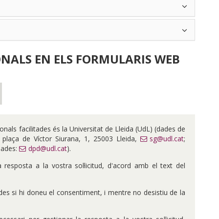
ONALS EN ELS FORMULARIS WEB
nals facilitades és la Universitat de Lleida (UdL) (dades de
, plaça de Víctor Siurana, 1, 25003 Lleida,
sg@udl.cat
;
dades:
dpd@udl.cat
).
 resposta a la vostra sol·licitud, d'acord amb el text del
es si hi doneu el consentiment, i mentre no desistiu de la