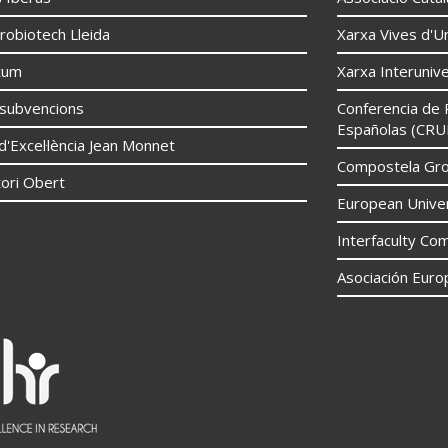
robiotech Lleida
Xarxa Vives d'Un
tum
Xarxa Interunive
í subvencions
Conferencia de 
Españolas (CRU
d'Excel·lència Jean Monnet
Compostela Grou
ori Obert
European Univer
Interfaculty Com
Asociación Euro