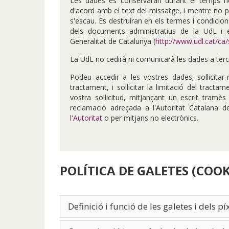
Les dades es conservaran durant el temps nece
d'acord amb el text del missatge, i mentre no pre
s'escau. Es destruiran en els termes i condicio
dels documents administratius de la UdL i 
Generalitat de Catalunya (
http://www.udl.cat/ca/
La UdL no cedirà ni comunicarà les dades a tercer
Podeu accedir a les vostres dades; sol·licitar-
tractament, i sol·licitar la limitació del tract
vostra sol·licitud, mitjançant un escrit tramè
reclamació adreçada a l'Autoritat Catalana 
l'Autoritat
o per mitjans no electrònics.
POLÍTICA DE GALETES (COOK
Definició i funció de les galetes i dels pí