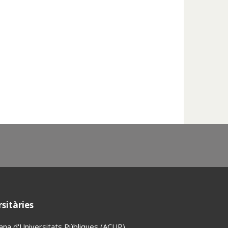
sitàries
lana d'Universitats Públiques (ACUP)