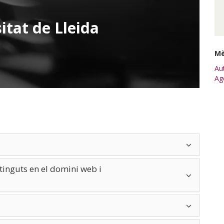
itat de Lleida
Mè
Au
Ag
tinguts en el domini web i