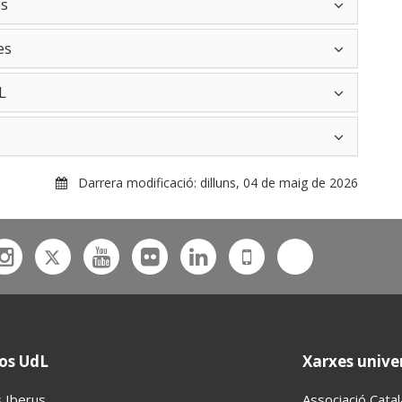
es
es
L
Darrera modificació:
dilluns, 04 de maig de 2026
Twitter
Bluesky
ebook
Instagram
Youtube
Flickr
Linkedin
UdL
App
os UdL
Xarxes univer
 Iberus
Associació Cata