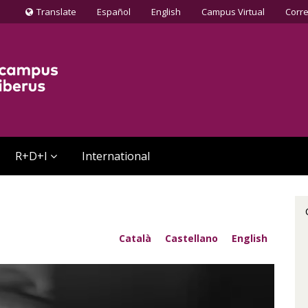
Translate
Español
English
Campus Virtual
Corr
Icona
de
Globus
terraqüi
R+D+I
International
Català
Castellano
English