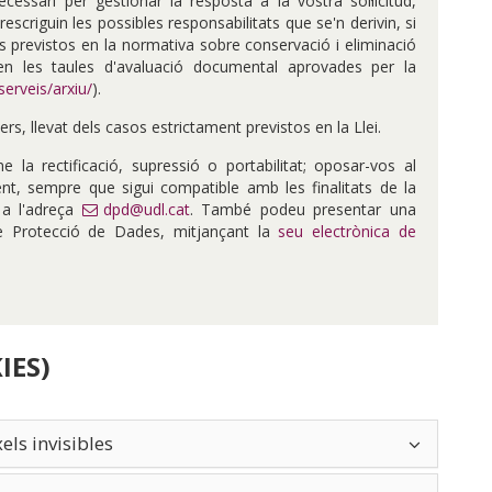
ssari per gestionar la resposta a la vostra sol·licitud,
scriguin les possibles responsabilitats que se'n derivin, si
ns previstos en la normativa sobre conservació i eliminació
en les taules d'avaluació documental aprovades per la
serveis/arxiu/
).
s, llevat dels casos estrictament previstos en la Llei.
ne la rectificació, supressió o portabilitat; oposar-vos al
ament, sempre que sigui compatible amb les finalitats de la
s a l'adreça
dpd@udl.cat
. També podeu presentar una
de Protecció de Dades, mitjançant la
seu electrònica de
IES)
xels invisibles