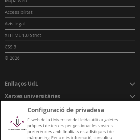
Mapa web
Accessibilitat
Avís legal
XHTML 1.0 Strict
CSS 3
© 2026
Enllaços UdL
Xarxes universitàries
Configuració de privadesa
El web de la Universitat de Lleida utilitza galetes
pròpies i de tercers per gestionar les vostres
preferències amb finalitats estadístiques i de
màrqueting. Per a més informació, consulteu