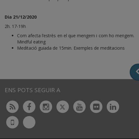
Dia 21/12/2020
2h. 17-19h
Com afecta l’estrès en el que mengem i com ho mengem.
Mindful eating
Meditació guiada de 15min. Exemples de meditacions
ENS POTS SEGUIR A
Twitter
Rss
Facebook
Instagram
Youtube
Flickr
Linked
Bluesky
UdL
App