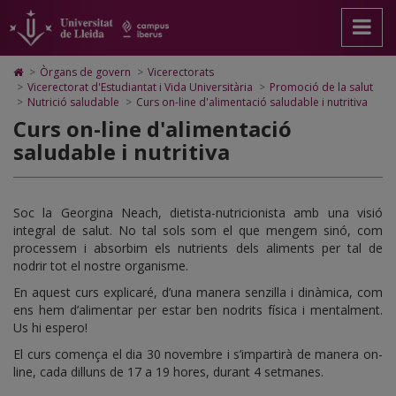
Curs
Anar
Anar
Anar
Cerca
Accessibilitat.
a
al
al
Universitat
on-
la
contingut
Mapa
de
pàgina
principal
Web.
Lleida
line
Icono
>
Òrgans de govern
>
Vicerectorats
principal.
de
Universitat
de
>
Vicerectorat d'Estudiantat i Vida Universitària
>
Promoció de la salut
d'alimentació
Universitat
la
de
Home
>
Nutrició saludable
>
Curs on-line d'alimentació saludable i nutritiva
de
pàgina
Lleida
para
saludable
Curs on-line d'alimentació
Lleida
ir
saludable i nutritiva
a
i
la
página
nutritiva
de
inicio
Soc la Georgina Neach, dietista-nutricionista amb una visió
integral de salut. No tal sols som el que mengem sinó, com
processem i absorbim els nutrients dels aliments per tal de
nodrir tot el nostre organisme.
En aquest curs explicaré, d’una manera senzilla i dinàmica, com
ens hem d’alimentar per estar ben nodrits física i mentalment.
Us hi espero!
El curs comença el dia 30 novembre i s’impartirà de manera on-
line, cada dilluns de 17 a 19 hores, durant 4 setmanes.