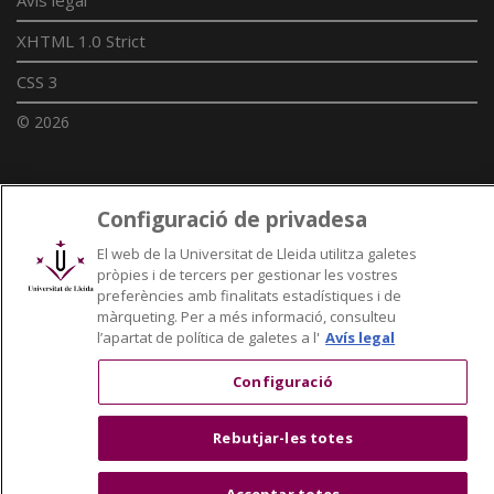
XHTML 1.0 Strict
CSS 3
© 2026
Enllaços UdL
Configuració de privadesa
Xarxes universitàries
El web de la Universitat de Lleida utilitza galetes
pròpies i de tercers per gestionar les vostres
preferències amb finalitats estadístiques i de
màrqueting. Per a més informació, consulteu
l’apartat de política de galetes a l'
Avís legal
Configuració
Rebutjar-les totes