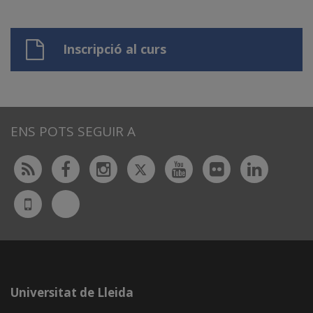
Inscripció al curs
ENS POTS SEGUIR A
Twitter
Rss
Facebook
Instagram
Youtube
Flickr
Linked
Bluesky
UdL
App
Universitat de Lleida