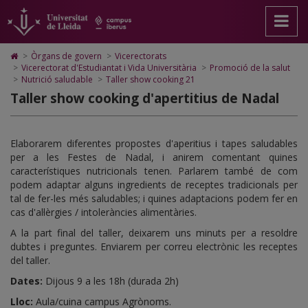
Taller
Anar
Anar
Anar
Cerca
Accessibilitat.
a
al
al
Universitat
show
la
contingut
Mapa
de
pàgina
principal
Web.
Lleida
cooking
Icono
>
Òrgans de govern
>
Vicerectorats
principal.
de
Universitat
de
>
Vicerectorat d'Estudiantat i Vida Universitària
>
Promoció de la salut
21
Universitat
la
de
Home
>
Nutrició saludable
>
Taller show cooking 21
de
pàgina
Lleida
para
Taller show cooking d'apertitius de Nadal
Lleida
ir
a
la
página
Elaborarem diferentes propostes d'aperitius i tapes saludables
de
per a les Festes de Nadal, i anirem comentant quines
inicio
característiques nutricionals tenen. Parlarem també de com
podem adaptar alguns ingredients de receptes tradicionals per
tal de fer-les més saludables; i quines adaptacions podem fer en
cas d'al·lèrgies / intoleràncies alimentàries.
A la part final del taller, deixarem uns minuts per a resoldre
dubtes i preguntes. Enviarem per correu electrònic les receptes
del taller.
Dates:
Dijous 9 a les 18h (durada 2h)
Lloc:
Aula/cuina campus Agrònoms.