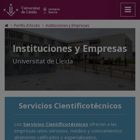
Instituciones
Anar
Anar
Anar
Cerca
Accessibilitat.
a
al
al
Universitat
y
la
contingut
Mapa
de
pàgina
principal
Web.
Lleida
Empresas
Icono
>
Perfils d'Accés
>
Instituciones y Empresas
principal.
de
Universitat
de
Universitat
la
de
Home
de
pàgina
Lleida
para
Instituciones y Empresas
Lleida
ir
a
la
Universitat de Lleida
página
de
inicio
Servicios Cientificotécnicos
Los
Servicios Científicotécnicos
ofrecen a las
empresas unos servicios, medios y conocimientos
altamente calificados y especializados,