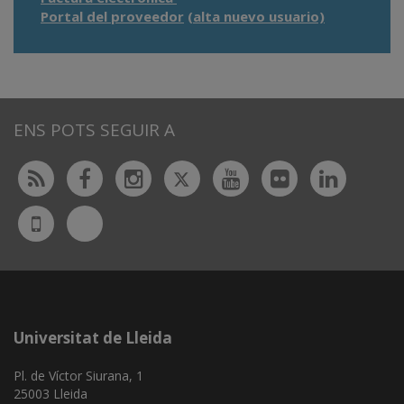
Portal del proveedor
(alta nuevo usuario)
ENS POTS SEGUIR A
Twitter
Rss
Facebook
Instagram
Youtube
Flickr
Linked
Bluesky
UdL
App
Universitat de Lleida
Pl. de Víctor Siurana, 1
25003 Lleida