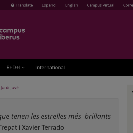
Translate
Español
English
Campus Virtual
Corr
Icona
de
Globus
terraqüi
R+D+I
International
Jordi Jové
ue tenen les estrelles més brillants
repat i Xavier Terrado