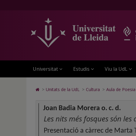
Aula
Anar
Anar
Anar
Cerca
Accessibilitat.
a
al
al
Universitat
de
la
contingut
Mapa
de
pàgina
principal
Web.
Lleida
Poesia
principal.
de
Universitat
Jordi
Universitat
la
de
de
pàgina
Lleida
Jové
Lleida
Universitat
Estudis
Viu la UdL
Icono
>
Unitats de la UdL
>
Cultura
>
Aula de Poesia 
de
Home
para
Joan Badia Morera o. c. d.
ir
Les nits més fosques són les q
a
la
Presentació a càrrec de Marta T
página