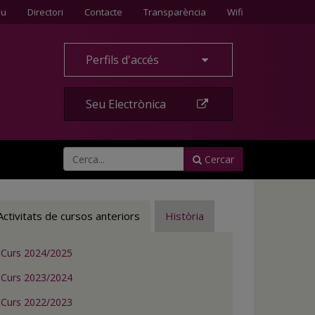
Contacte
eu
Directori
Contacte
Transparència
Wifi
Perfils d'accés
Seu Electrònica
Cercar
Activitats de cursos anteriors
Història
Curs 2024/2025
Curs 2023/2024
Curs 2022/2023