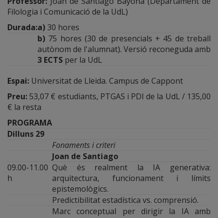
Professor:
Joan de Santiago Bayona (Departament de
Filologia i Comunicació de la UdL)
Durada
:
a)
30 hores
b)
75 hores (30 de presencials + 45 de treball
autònom de l'alumnat). Versió reconeguda amb
3 ECTS
per la UdL
Espai
:
Universitat de Lleida. Campus de Cappont
Preu
:
53,07 € estudiants, PTGAS i PDI de la UdL / 135,00
€ la resta
PROGRAMA
Dilluns 29
Fonaments i criteri
Joan de Santiago
09.00-11.00
Què és realment la IA generativa:
h
arquitectura, funcionament i límits
epistemològics.
Predictibilitat estadística vs. comprensió.
Marc conceptual per dirigir la IA amb