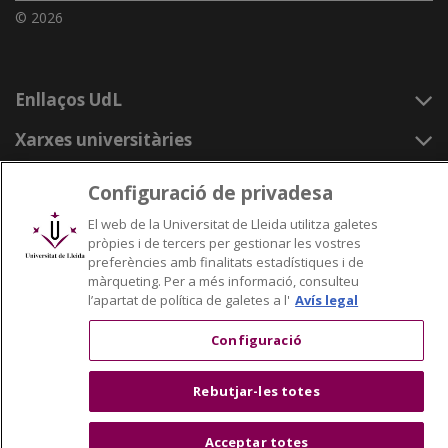
© 2026
Enllaços UdL
Xarxes universitàries
Configuració de privadesa
El web de la Universitat de Lleida utilitza galetes
pròpies i de tercers per gestionar les vostres
preferències amb finalitats estadístiques i de
màrqueting. Per a més informació, consulteu
l’apartat de política de galetes a l'
Avís legal
Configuració
Rebutjar-les totes
Acceptar totes