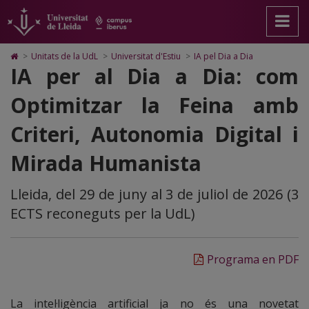
IA_dia
Anar
Anar
Anar
Cerca
Accessibilitat.
a
al
al
Universitat
la
contingut
Mapa
de
pàgina
principal
Web.
Lleida
Icono
>
Unitats de la UdL
>
Universitat d'Estiu
>
IA pel Dia a Dia
principal.
de
Universitat
de
IA per al Dia a Dia: com
Universitat
la
de
Home
de
pàgina
Lleida
para
Optimitzar la Feina amb
Lleida
ir
a
Criteri, Autonomia Digital i
la
página
de
Mirada Humanista
inicio
Lleida, del 29 de juny al 3 de juliol de 2026 (3
ECTS reconeguts per la UdL)
Programa en PDF
La intel·ligència artificial ja no és una novetat