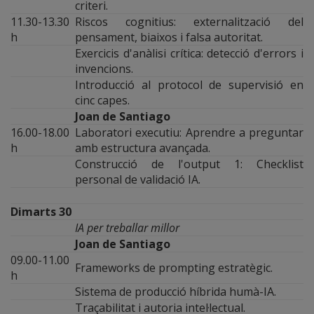
criteri.
11.30-13.30
Riscos cognitius: externalització del
h
pensament, biaixos i falsa autoritat.
Exercicis d'anàlisi crítica: detecció d'errors i
invencions.
Introducció al protocol de supervisió en
cinc capes.
Joan de Santiago
16.00-18.00
Laboratori executiu: Aprendre a preguntar
h
amb estructura avançada.
Construcció de l'output 1: Checklist
personal de validació IA.
Dimarts 30
IA per treballar millor
Joan de Santiago
09.00-11.00
Frameworks de prompting estratègic.
h
Sistema de producció híbrida humà-IA.
Traçabilitat i autoria intel·lectual.