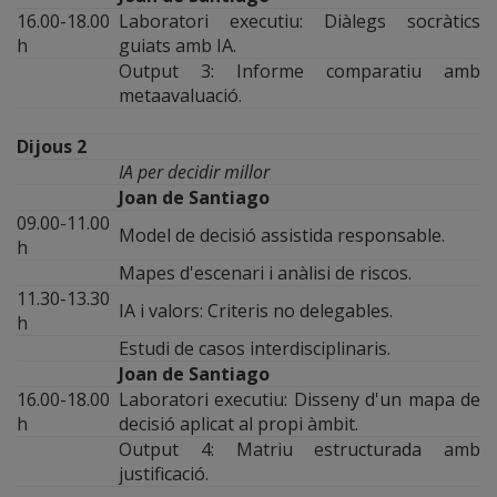
16.00-18.00
Laboratori executiu: Diàlegs socràtics
h
guiats amb IA.
Output 3: Informe comparatiu amb
metaavaluació.
Dijous 2
IA per decidir millor
Joan de Santiago
09.00-11.00
Model de decisió assistida responsable.
h
Mapes d'escenari i anàlisi de riscos.
11.30-13.30
IA i valors: Criteris no delegables.
h
Estudi de casos interdisciplinaris.
Joan de Santiago
16.00-18.00
Laboratori executiu: Disseny d'un mapa de
h
decisió aplicat al propi àmbit.
Output 4: Matriu estructurada amb
justificació.