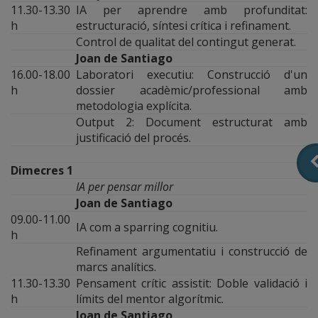
11.30-13.30
IA per aprendre amb profunditat:
h
estructuració, síntesi crítica i refinament.
Control de qualitat del contingut generat.
Joan de Santiago
16.00-18.00
Laboratori executiu: Construcció d'un
h
dossier acadèmic/professional amb
metodologia explícita.
Output 2: Document estructurat amb
justificació del procés.
Dimecres 1
IA per pensar millor
Joan de Santiago
09.00-11.00
IA com a sparring cognitiu.
h
Refinament argumentatiu i construcció de
marcs analítics.
11.30-13.30
Pensament crític assistit: Doble validació i
h
límits del mentor algorítmic.
Joan de Santiago