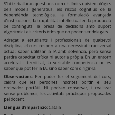
S'hi treballaran qüestions com els límits epistemològics
dels models generatius, els riscos cognitius de la
dependència tecnològica, la formulació avançada
d'instruccions, la traçabilitat intel·lectual en la producció
de continguts, la presa de decisions amb suport
algorítmic i els criteris ètics que no poden ser delegats.
Adreçat a estudiants i professionals de qualsevol
disciplina, el curs respon a una necessitat transversal
actual: saber utilitzar la IA amb solvència, però sense
perdre capacitat crítica ni autoria pròpia. En un entorn
accelerat i tecnificat, la veritable competència no és
saber què pot fer la IA, sinó saber com dirigir-la.
Observacions:
Per poder fer el seguiment del curs,
caldrà que les persones inscrites portin el seu
ordinador portàtil. Hi podran conservar, i realitzar
sense problemes, les activitats pràctiques proposades
pel docent.
Llengua d'impartició
:
Català