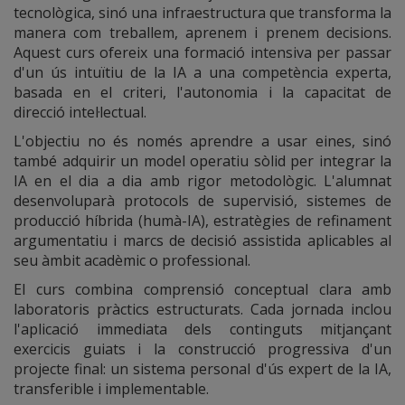
tecnològica, sinó una infraestructura que transforma la
manera com treballem, aprenem i prenem decisions.
Aquest curs ofereix una formació intensiva per passar
d'un ús intuïtiu de la IA a una competència experta,
basada en el criteri, l'autonomia i la capacitat de
direcció intel·lectual.
L'objectiu no és només aprendre a usar eines, sinó
també adquirir un model operatiu sòlid per integrar la
IA en el dia a dia amb rigor metodològic. L'alumnat
desenvoluparà protocols de supervisió, sistemes de
producció híbrida (humà-IA), estratègies de refinament
argumentatiu i marcs de decisió assistida aplicables al
seu àmbit acadèmic o professional.
El curs combina comprensió conceptual clara amb
laboratoris pràctics estructurats. Cada jornada inclou
l'aplicació immediata dels continguts mitjançant
exercicis guiats i la construcció progressiva d'un
projecte final: un sistema personal d'ús expert de la IA,
transferible i implementable.