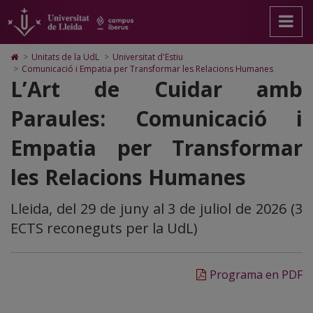
relacions_humanes_lleida
Anar
Anar
Anar
Cerca
Accessibilitat.
a
al
al
Universitat
la
contingut
Mapa
de
pàgina
principal
Web.
Lleida
Icono
>
Unitats de la UdL
>
Universitat d'Estiu
principal.
de
Universitat
de
>
Comunicació i Empatia per Transformar les Relacions Humanes
Universitat
la
de
Home
L’Art de Cuidar amb
de
pàgina
Lleida
para
Lleida
ir
Paraules: Comunicació i
a
la
Empatia per Transformar
página
de
inicio
les Relacions Humanes
Lleida, del 29 de juny al 3 de juliol de 2026 (3
ECTS reconeguts per la UdL)
Programa en PDF