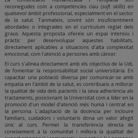
reconegudes com a competències clau (
soft skills
) en
qualsevol àmbit professional, especialment en el sector
de la salut. Tanmateix, sovint són insuficientment
abordades o integrades en el currículum reglat dels
graus. Aquesta proposta ofereix un espai intensiu i
pràctic per desenvolupar aquestes habilitats,
directament aplicables a situacions d'alta complexitat
emocional, com l'atenció a persones amb càncer.
El curs s'alinea directament amb els objectius de la UdL
de fomentar la responsabilitat social universitària. En
capacitar una població diversa per comunicar-se amb
empatia en l'àmbit de la salut, es contribueix a millorar
la qualitat de vida dels pacients i la seva adherència als
tractaments, posicionant la Universitat com a líder en la
promoció d'un model d'atenció més humà i centrat en
la persona. L'adaptació de la docència per incloure
familiars, cuidadors i voluntaris dona un valor afegit
únic al curs. Permet la transferència directa de
coneixement a la comunitat i millora la qualitat del