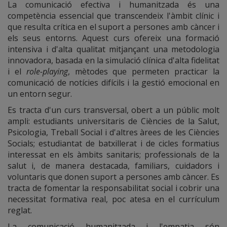
La comunicació efectiva i humanitzada és una
competència essencial que transcendeix l'àmbit clínic i
que resulta crítica en el suport a persones amb càncer i
els seus entorns. Aquest curs ofereix una formació
intensiva i d'alta qualitat mitjançant una metodologia
innovadora, basada en la simulació clínica d'alta fidelitat
i el
role-playing
, mètodes que permeten practicar la
comunicació de notícies difícils i la gestió emocional en
un entorn segur.
Es tracta d'un curs transversal, obert a un públic molt
ampli: estudiants universitaris de Ciències de la Salut,
Psicologia, Treball Social i d'altres àrees de les Ciències
Socials; estudiantat de batxillerat i de cicles formatius
interessat en els àmbits sanitaris; professionals de la
salut i, de manera destacada, familiars, cuidadors i
voluntaris que donen suport a persones amb càncer. Es
tracta de fomentar la responsabilitat social i cobrir una
necessitat formativa real, poc atesa en el currículum
reglat.
La comunicació humanitzada i l'empatia són