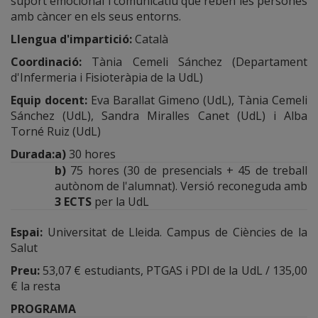
suport emocional i comunicatiu que reben les persones
amb càncer en els seus entorns.
Llengua d'impartició
:
Català
Coordinació
:
Tània Cemeli Sánchez (Departament
d'Infermeria i Fisioteràpia de la UdL)
Equip docent
:
Eva Barallat Gimeno (UdL), Tània Cemeli
Sánchez (UdL), Sandra Miralles Canet (UdL) i Alba
Torné Ruiz (UdL)
Durada
:
a)
30 hores
b)
75 hores (30 de presencials + 45 de treball
autònom de l'alumnat). Versió reconeguda amb
3 ECTS
per la UdL
Espai
:
Universitat de Lleida. Campus de Ciències de la
Salut
Preu
:
53,07 € estudiants, PTGAS i PDI de la UdL / 135,00
€ la resta
PROGRAMA