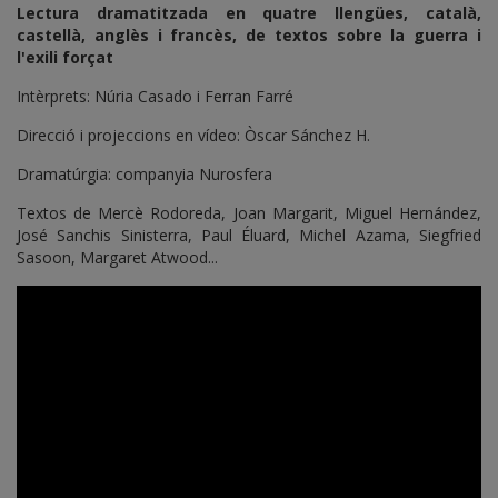
Lectura dramatitzada en quatre llengües, català,
castellà, anglès i francès, de textos sobre la guerra i
l'exili forçat
Intèrprets: Núria Casado i Ferran Farré
Direcció i projeccions en vídeo: Òscar Sánchez H.
Dramatúrgia: companyia Nurosfera
Textos de Mercè Rodoreda, Joan Margarit, Miguel Hernández,
José Sanchis Sinisterra, Paul Éluard, Michel Azama, Siegfried
Sasoon, Margaret Atwood...