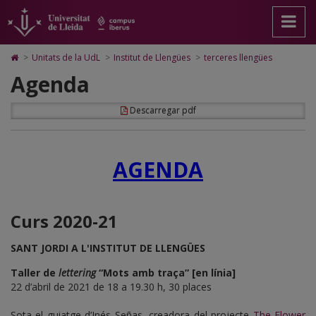
Agenda
Anar
Anar
Anar
Cerca
Accessibilitat.
a
al
al
Universitat
la
contingut
Mapa
de
pàgina
principal
Web.
Lleida
Icono
>
Unitats de la UdL
>
Institut de Llengües
>
terceres llengües
principal.
de
Universitat
de
Agenda
Universitat
la
de
Home
de
pàgina
Lleida
para
Lleida
ir
Descarregar pdf
a
la
página
de
AGENDA
inicio
Curs 2020-21
SANT JORDI A L'INSTITUT DE LLENGÜES
Taller de
lettering
“Mots amb traça” [en línia]
22 d’abril de 2021 de 18 a 19.30 h, 30 places
Sota el guiatge d’Inés Señas, creadora del projecte
The Flower