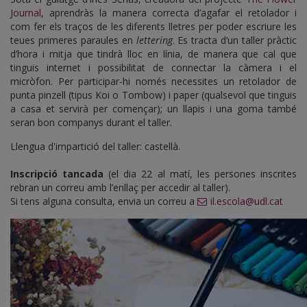
Journal
, aprendràs la manera correcta d’agafar el retolador i
com fer els traços de les diferents lletres per poder escriure les
teues primeres paraules en
lettering
. Es tracta d’un taller pràctic
d’hora i mitja que tindrà lloc en línia, de manera que cal que
tinguis internet i possibilitat de connectar la càmera i el
micròfon. Per participar-hi només necessites un retolador de
punta pinzell (tipus Koi o Tombow) i paper (qualsevol que tinguis
a casa et servirà per començar); un llapis i una goma també
seran bon companys durant el taller.
Llengua d'impartició del taller: castellà.
Inscripció tancada
(el dia 22 al matí, les persones inscrites
rebran un correu amb l’enllaç per accedir al taller).
Si tens alguna consulta, envia un correu a
il.escola@udl.cat