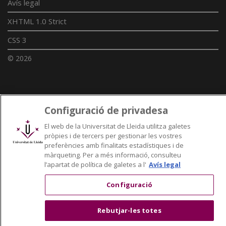
Avís legal
XHTML 1.0 Strict
CSS 3
© 2026
Enllaços UdL
Configuració de privadesa
Xarxes universitàries
El web de la Universitat de Lleida utilitza galetes
pròpies i de tercers per gestionar les vostres
preferències amb finalitats estadístiques i de
màrqueting. Per a més informació, consulteu
l’apartat de política de galetes a l'
Avís legal
Configuració
Rebutjar-les totes