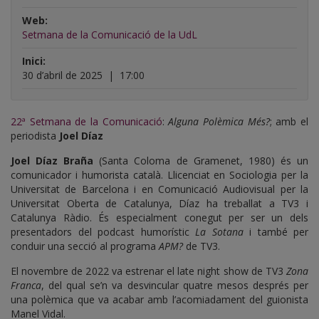
Web:
Setmana de la Comunicació de la UdL
Inici:
30 d’abril de 2025
|
17:00
22ª Setmana de la Comunicació
:
Alguna Polèmica Més?
; amb el
periodista
Joel Díaz
Joel Díaz Braña
(Santa Coloma de Gramenet, 1980) és un
comunicador i humorista català. Llicenciat en Sociologia per la
Universitat de Barcelona i en Comunicació Audiovisual per la
Universitat Oberta de Catalunya, Díaz ha treballat a TV3 i
Catalunya Ràdio. És especialment conegut per ser un dels
presentadors del podcast humorístic
La Sotana
i també per
conduir una secció al programa
APM?
de TV3.
El novembre de 2022 va estrenar el late night show de TV3
Zona
Franca
, del qual se’n va desvincular quatre mesos després per
una polèmica que va acabar amb l’acomiadament del guionista
Manel Vidal.