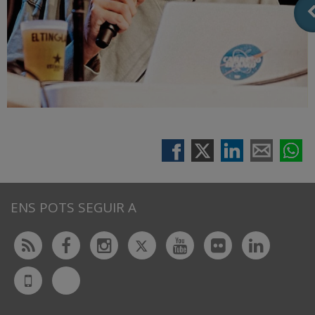
ENS POTS SEGUIR A
Twitter
Rss
Facebook
Instagram
Youtube
Flickr
Linked
Bluesky
UdL
App