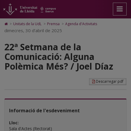
22ª
Anar
Anar
Anar
Cerca
Accessibilitat.
a
al
al
Universitat
Setmana
la
contingut
Mapa
de
pàgina
principal
Web.
Lleida
de
Icono
>
Unitats de la UdL
>
Premsa
>
Agenda d'Activitats
principal.
de
Universitat
de
dimecres, 30 d’abril de 2025
la
Universitat
la
de
Home
de
pàgina
Lleida
para
Comunicació:
Lleida
22ª Setmana de la
ir
a
Alguna
Comunicació: Alguna
la
página
Polèmica
Polèmica Més? / Joel Díaz
de
inicio
Més?
/
Descarregar pdf
Joel
Díaz
Informació de l'esdeveniment
Lloc:
Sala d'Actes (Rectorat)