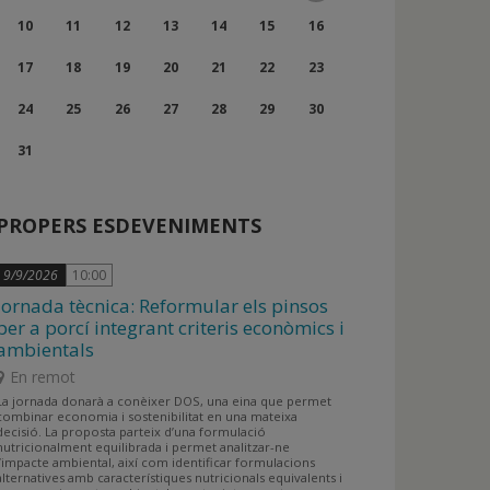
de
de
3
4
5
6
7
8
9
Dilluns,
Dimarts,
Dimecres,
Dijous,
Divendres,
Dissabte,
Diumenge,
10
11
12
13
14
15
16
Agost
Agost
de
de
de
de
de
de
de
10
11
12
13
14
15
16
Dilluns,
Dimarts,
Dimecres,
Dijous,
Divendres,
Dissabte,
Diumenge,
17
18
19
20
21
22
23
Agost
Agost
Agost
Agost
Agost
Agost
Agost
de
de
de
de
de
de
de
17
18
19
20
21
22
23
Dilluns,
Dimarts,
Dimecres,
Dijous,
Divendres,
Dissabte,
Diumenge,
24
25
26
27
28
29
30
Agost
Agost
Agost
Agost
Agost
Agost
Agost
de
de
de
de
de
de
de
24
25
26
27
28
29
30
Dilluns,
31
Agost
Agost
Agost
Agost
Agost
Agost
Agost
de
de
de
de
de
de
de
31
Agost
Agost
Agost
Agost
Agost
Agost
Agost
de
PROPERS ESDEVENIMENTS
Agost
9/9/2026
10:00
Jornada tècnica: Reformular els pinsos
per a porcí integrant criteris econòmics i
ambientals
En remot
La jornada donarà a conèixer DOS, una eina que permet
combinar economia i sostenibilitat en una mateixa
decisió. La proposta parteix d’una formulació
nutricionalment equilibrada i permet analitzar-ne
l’impacte ambiental, així com identificar formulacions
alternatives amb característiques nutricionals equivalents i