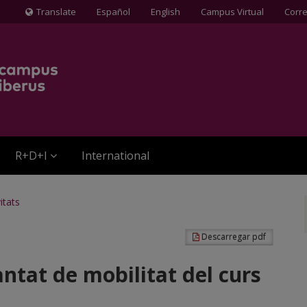
Translate
Español
English
Campus Virtual
Corr
Icona
de
Globus
terraqüi
R+D+I
International
itats
Descarregar pdf
ntat de mobilitat del curs