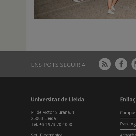
Rss
Fac
ENS POTS SEGUIR A
Universitat de Lleida
Enllaç
Pl. de Víctor Siurana, 1
Campus
25003 Lleida
Parc Ag
Tel. +34 973 702 000
Seu Electrònica
Arborè