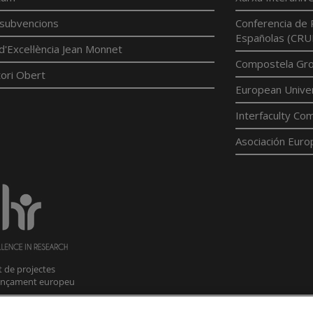
í subvencions
Conferencia de 
Españolas (CRU
d'Excel·lència Jean Monnet
Compostela Grou
ori Obert
European Univer
Interfaculty Com
Asociación Euro