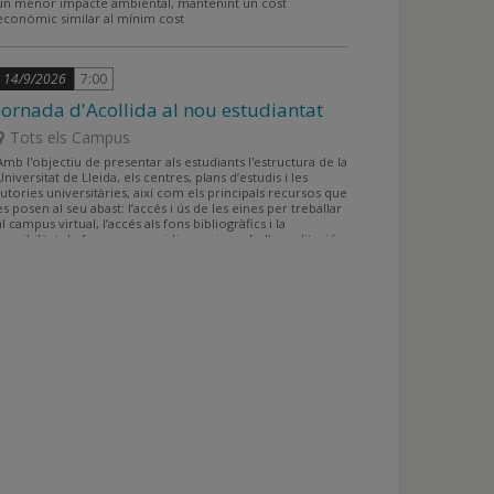
un menor impacte ambiental, mantenint un cost
econòmic similar al mínim cost
14/9/2026
7:00
Jornada d'Acollida al nou estudiantat
Tots els Campus
Amb l'objectiu de presentar als estudiants l'estructura de la
Universitat de Lleida, els centres, plans d’estudis i les
tutories universitàries, així com els principals recursos que
es posen al seu abast: l’accés i ús de les eines per treballar
al campus virtual, l’accés als fons bibliogràfics i la
possibilitat de formar-se en idiomes i assolir l'acreditació
lingüística a l'Institut de Llengües, entre altres.