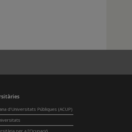
sitàries
lana d'Universitats Públiques (ACUP)
iversitats
rsitària per a l'Ocupació