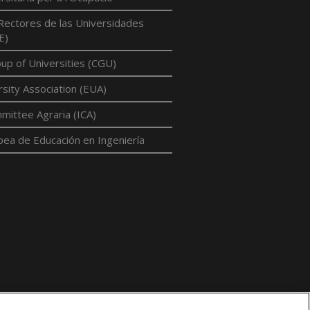
Rectores de las Universidades
E)
p of Universities (CGU)
sity Association (EUA)
mittee Agraria (ICA)
pea de Educación en Ingeniería