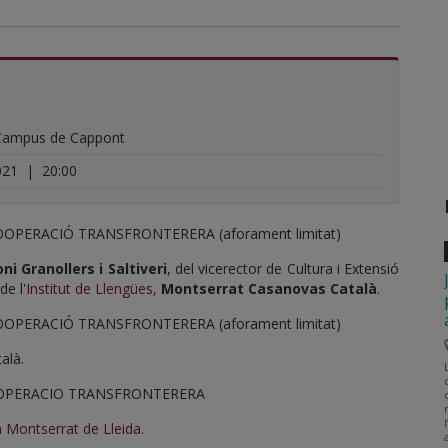
 Campus de Cappont
021
|
20:00
OPERACIÓ TRANSFRONTERERA (aforament limitat)
i Granollers i Saltiveri
, del vicerector de Cultura i Extensió
de l'
Institut de Llengües
,
Montserrat Casanovas Català
.
OPERACIÓ TRANSFRONTERERA (aforament limitat)
alà.
OOPERACIO TRANSFRONTERERA
 Montserrat de Lleida
.