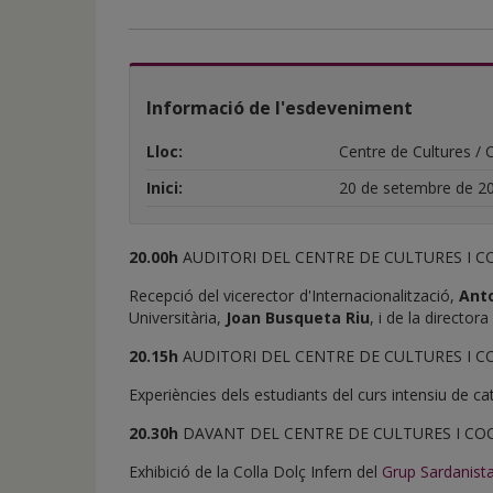
de
inicio
Informació de l'esdeveniment
Lloc:
Centre de Cultures /
Inici:
20 de setembre de 2
20.00h
AUDITORI DEL CENTRE DE CULTURES I CO
Recepció del vicerector d'Internacionalització,
Anton
Universitària,
Joan Busqueta Riu
, i de la directora 
20.15h
AUDITORI DEL CENTRE DE CULTURES I CO
Experiències dels estudiants del curs intensiu de cat
20.30h
DAVANT DEL CENTRE DE CULTURES I C
Exhibició de la Colla Dolç Infern del
Grup Sardanista