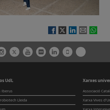
Twitter
Bluesky
ebook
Instagram
Youtube
Flickr
Linkedin
UdL
App
os UdL
Xarxes univer
 Iberus
Associació Cata
robiotech Lleida
Xarxa Vives d'Un
tum
Xarxa Interunive