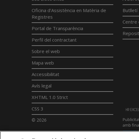
Oficina d'Assistència en Matèria de
Butllet
Registres
Centre 
Portal de Transparència
Reposit
Perfil del contractant
Sobre el web
Mapa web
Accessibilitat
Avís legal
XHTML 1.0 Strict
CSS 3
© 2026