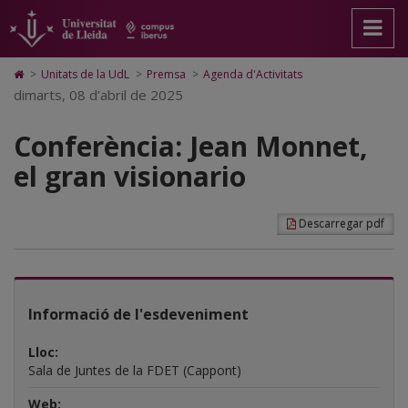
Conferència:
Anar
Anar
Anar
Cerca
Accessibilitat.
a
al
al
Universitat
Jean
la
contingut
Mapa
de
pàgina
principal
Web.
Lleida
Monnet,
Icono
>
Unitats de la UdL
>
Premsa
>
Agenda d'Activitats
principal.
de
Universitat
de
dimarts, 08 d’abril de 2025
el
Universitat
la
de
Home
de
pàgina
Lleida
para
gran
Lleida
Conferència: Jean Monnet,
ir
a
visionario
el gran visionario
la
página
de
inicio
Descarregar pdf
Informació de l'esdeveniment
Lloc:
Sala de Juntes de la FDET (Cappont)
Web: