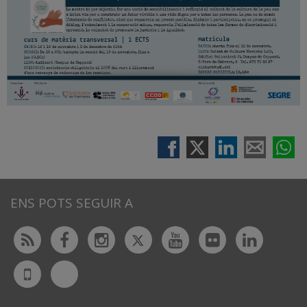
ENS POTS SEGUIR A
Twitter
Rss
Facebook
Instagram
Youtube
Flickr
Linked
Bluesky
UdL
App