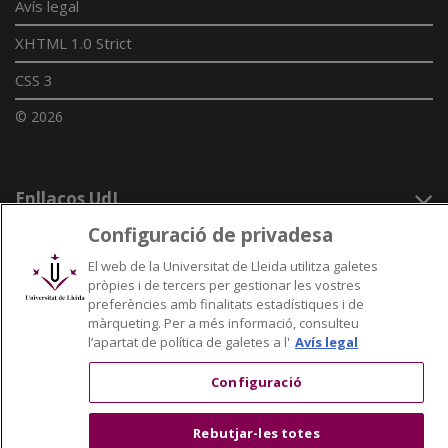
Avís legal
XHTML 1.0 Strict
CSS 3
© 2026
Enllaços UdL
Configuració de privadesa
Xarxes universitàries
El web de la Universitat de Lleida utilitza galetes
pròpies i de tercers per gestionar les vostres
preferències amb finalitats estadístiques i de
màrqueting. Per a més informació, consulteu
l’apartat de política de galetes a l'
Avís legal
Configuració
Rebutjar-les totes