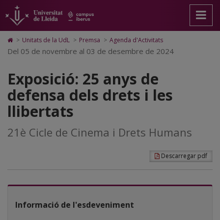
Exposició:
Anar
Anar
Anar
Cerca
Accessibilitat.
a
al
al
Universitat
25
la
contingut
Mapa
de
pàgina
principal
Web.
Lleida
anys
Icono
>
Unitats de la UdL
>
Premsa
>
Agenda d'Activitats
principal.
de
Universitat
de
Del 05 de novembre al 03 de desembre de 2024
de
Universitat
la
de
Home
de
pàgina
Lleida
para
defensa
Lleida
Exposició: 25 anys de
ir
a
dels
defensa dels drets i les
la
página
drets
llibertats
de
inicio
i
21è Cicle de Cinema i Drets Humans
les
llibertats
Descarregar pdf
Informació de l'esdeveniment