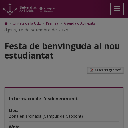
Festa
Anar
Anar
Anar
Cerca
Accessibilitat.
a
al
al
Universitat
de
la
contingut
Mapa
de
pàgina
principal
Web.
Lleida
benvinguda
Icono
>
Unitats de la UdL
>
Premsa
>
Agenda d'Activitats
principal.
de
Universitat
de
dijous, 18 de setembre de 2025
al
Universitat
la
de
Home
de
pàgina
Lleida
para
nou
Lleida
Festa de benvinguda al nou
ir
a
estudiantat
estudiantat
la
página
de
inicio
Descarregar pdf
Informació de l'esdeveniment
Lloc:
Zona enjardinada (Campus de Cappont)
Web: