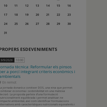
de
de
3
4
5
6
7
8
9
Dilluns,
Dimarts,
Dimecres,
Dijous,
Divendres,
Dissabte,
Diumenge,
10
11
12
13
14
15
16
Agost
Agost
de
de
de
de
de
de
de
10
11
12
13
14
15
16
Dilluns,
Dimarts,
Dimecres,
Dijous,
Divendres,
Dissabte,
Diumenge,
17
18
19
20
21
22
23
Agost
Agost
Agost
Agost
Agost
Agost
Agost
de
de
de
de
de
de
de
17
18
19
20
21
22
23
Dilluns,
Dimarts,
Dimecres,
Dijous,
Divendres,
Dissabte,
Diumenge,
24
25
26
27
28
29
30
Agost
Agost
Agost
Agost
Agost
Agost
Agost
de
de
de
de
de
de
de
24
25
26
27
28
29
30
Dilluns,
31
Agost
Agost
Agost
Agost
Agost
Agost
Agost
de
de
de
de
de
de
de
31
Agost
Agost
Agost
Agost
Agost
Agost
Agost
de
PROPERS ESDEVENIMENTS
Agost
9/9/2026
10:00
Jornada tècnica: Reformular els pinsos
per a porcí integrant criteris econòmics i
ambientals
En remot
La jornada donarà a conèixer DOS, una eina que permet
combinar economia i sostenibilitat en una mateixa
decisió. La proposta parteix d’una formulació
nutricionalment equilibrada i permet analitzar-ne
l’impacte ambiental, així com identificar formulacions
alternatives amb característiques nutricionals equivalents i