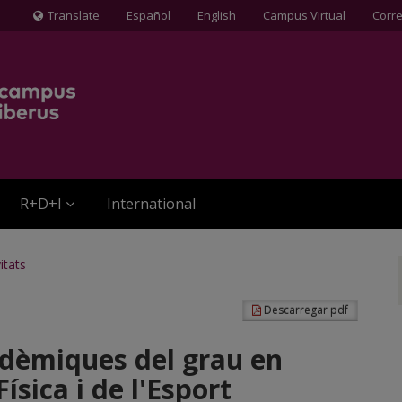
Translate
Español
English
Campus Virtual
Corr
Icona
de
Globus
terraqüi
R+D+I
International
itats
Descarregar pdf
adèmiques del grau en
Física i de l'Esport