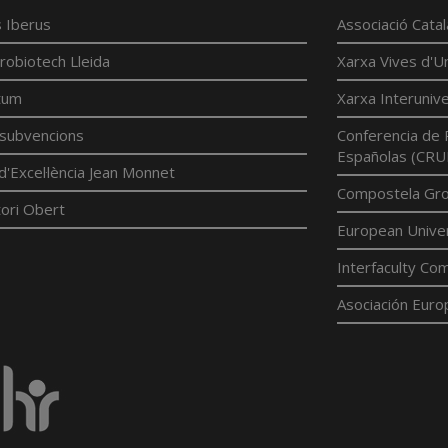
 Iberus
Associació Cata
robiotech Lleida
Xarxa Vives d'Un
tum
Xarxa Interunive
í subvencions
Conferencia de 
Españolas (CRU
d'Excel·lència Jean Monnet
Compostela Grou
ori Obert
European Univer
Interfaculty Com
Asociación Euro