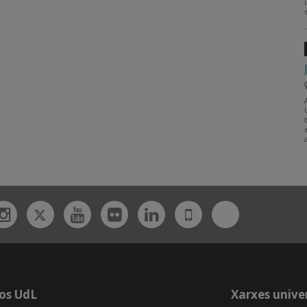
Twitter
Bluesky
ebook
Instagram
Youtube
Flickr
Linkedin
UdL
App
os UdL
Xarxes univer