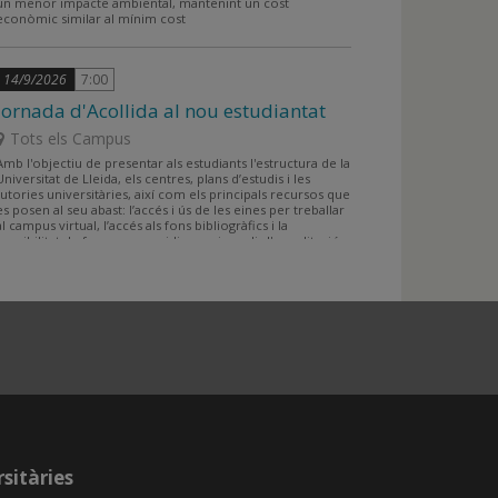
un menor impacte ambiental, mantenint un cost
econòmic similar al mínim cost
14/9/2026
7:00
Jornada d'Acollida al nou estudiantat
Tots els Campus
Amb l'objectiu de presentar als estudiants l'estructura de la
Universitat de Lleida, els centres, plans d’estudis i les
tutories universitàries, així com els principals recursos que
es posen al seu abast: l’accés i ús de les eines per treballar
al campus virtual, l’accés als fons bibliogràfics i la
possibilitat de formar-se en idiomes i assolir l'acreditació
lingüística a l'Institut de Llengües, entre altres.
sitàries