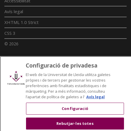
Accessibilitat
Avís legal
XHTML 1.0 Strict
CSS 3
© 2026
Configuració de privadesa
Enllaços UdL
El web de la Universitat de Lleida utilitza galetes
Xarxes universitàries
pròpies i de tercers per gestionar les vostres
preferències amb finalitats estadístiques i de
màrqueting. Per a més informació, consulteu
l’apartat de política de galetes a l'
Avís legal
Configuració
Rebutjar-les totes