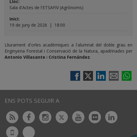
Lloc:
Sala d'Actes de l'ETSAFiV (Agrònoms)
Inici:
19 de juny de 2026
|
18:00
Lliurament d'orles acadèmiques a l'alumnat del doble grau en
Enginyeria Forestal i Conservació de la Natura, apadrinades per
Antonio Villasante
i
Cristina Fernández
.
ENS POTS SEGUIR A
Twitter
Rss
Facebook
Instagram
Youtube
Flickr
Linked
Bluesky
UdL