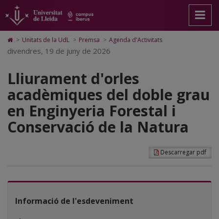
Lliurament
Anar
Anar
Anar
Cerca
Accessibilitat.
a
al
al
Universitat
d'orles
la
contingut
Mapa
de
pàgina
principal
Web.
Lleida
acadèmiques
Icono
>
Unitats de la UdL
>
Premsa
>
Agenda d'Activitats
principal.
de
Universitat
de
divendres, 19 de juny de 2026
del
Universitat
la
de
Home
de
pàgina
Lleida
para
doble
Lleida
Lliurament d'orles
ir
a
grau
acadèmiques del doble grau
la
página
en
en Enginyeria Forestal i
de
inicio
Enginyeria
Conservació de la Natura
Forestal
i
Descarregar pdf
Conservació
de
la
Informació de l'esdeveniment
Natura