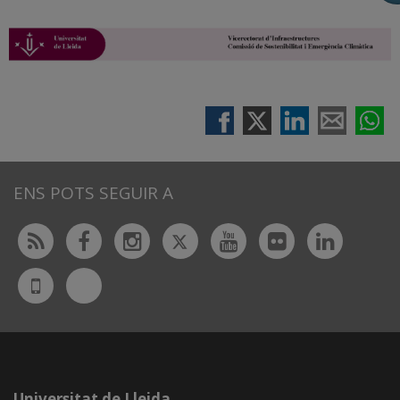
ENS POTS SEGUIR A
Twitter
Rss
Facebook
Instagram
Youtube
Flickr
Linked
Bluesky
UdL
App
Universitat de Lleida