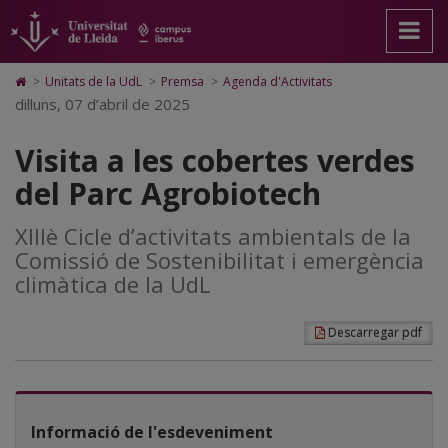
Visita
Anar
Anar
Anar
Cerca
Accessibilitat.
a
al
al
Universitat
a
la
contingut
Mapa
de
pàgina
principal
Web.
Lleida
les
Icono
>
Unitats de la UdL
>
Premsa
>
Agenda d'Activitats
principal.
de
Universitat
de
dilluns, 07 d’abril de 2025
cobertes
Universitat
la
de
Home
de
pàgina
Lleida
para
verdes
Lleida
Visita a les cobertes verdes
ir
a
del
del Parc Agrobiotech
la
página
Parc
de
XIIIè Cicle d’activitats ambientals de la
inicio
Agrobiotech
Comissió de Sostenibilitat i emergència
climàtica de la UdL
Descarregar pdf
Informació de l'esdeveniment