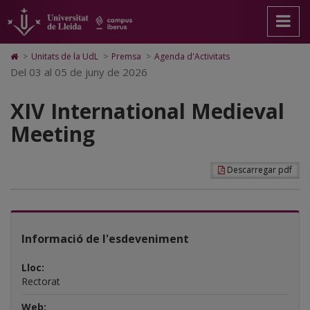
XIV
Anar
Anar
Anar
Cerca
Accessibilitat.
a
al
al
Universitat
International
la
contingut
Mapa
de
pàgina
principal
Web.
Lleida
Medieval
Icono
>
Unitats de la UdL
>
Premsa
>
Agenda d'Activitats
principal.
de
Universitat
de
Del 03 al 05 de juny de 2026
Meeting
Universitat
la
de
Home
de
pàgina
Lleida
para
Lleida
XIV International Medieval
ir
a
Meeting
la
página
de
inicio
Descarregar pdf
Informació de l'esdeveniment
Lloc:
Rectorat
Web: