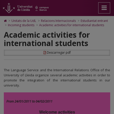
Academic
Anar
Anar
Anar
Cerca
Accessibilitat.
a
al
al
Universitat
activities
la
contingut
Mapa
de
pàgina
principal
Web.
Lleida
for
Icono
>
Unitats de la UdL
>
Relacions Internacionals
>
Estudiantat entrant
principal.
de
Universitat
de
>
Incoming students
>
Academic activities for international students
international
Universitat
la
de
Home
Academic activities for
de
pàgina
Lleida
para
students
Lleida
ir
international students
a
la
página
Descarregar pdf
de
inicio
The Language Service and the International Relations Office of the
University of Lleida organize several academic activities in order to
promote the integration of the international students in our
university.
From 24/01/2011 to 04/02/2011
Welcome activities