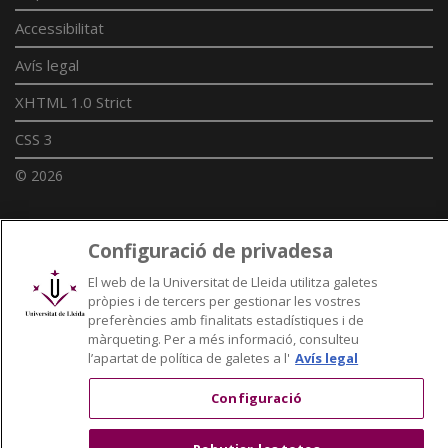
Accessibilitat
Avís legal
XHTML 1.0 Strict
CSS 3
© 2026
Configuració de privadesa
Enllaços UdL
El web de la Universitat de Lleida utilitza galetes
Xarxes universitàries
pròpies i de tercers per gestionar les vostres
preferències amb finalitats estadístiques i de
màrqueting. Per a més informació, consulteu
l’apartat de política de galetes a l'
Avís legal
Configuració