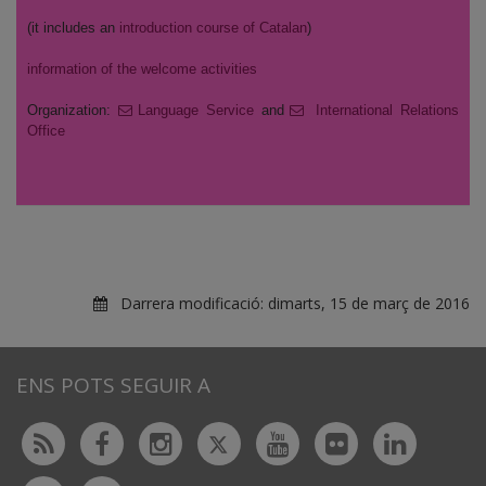
(it includes an
introduction course of Catalan
)
information of the welcome activities
Organization:
Language Service
and
International Relations
Office
Darrera modificació:
dimarts, 15 de març de 2016
ENS POTS SEGUIR A
Twitter
Rss
Facebook
Instagram
Youtube
Flickr
Linked