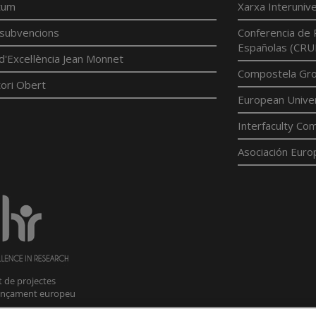
tum
Xarxa Interunive
í subvencions
Conferencia de 
Españolas (CRU
d'Excel·lència Jean Monnet
Compostela Grou
ori Obert
European Univer
Interfaculty Com
Asociación Euro