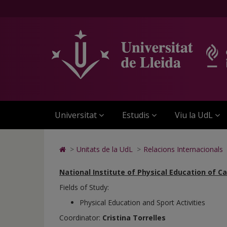
INEFC
Anar
Anar
Anar
Cerca
Accessibilitat.
a
al
al
Universitat
la
contingut
Mapa
de
pàgina
principal
Web.
Lleida
principal.
de
Universitat
Universitat
la
de
de
pàgina
Lleida
Lleida
Universitat
Estudis
Viu la UdL
Icono
>
Unitats de la UdL
>
Relacions Internacionals
de
Home
National Institute of Physical Education of Ca
para
Fields of Study:
ir
a
Physical Education and Sport Activities
la
Coordinator:
Cristina Torrelles
página