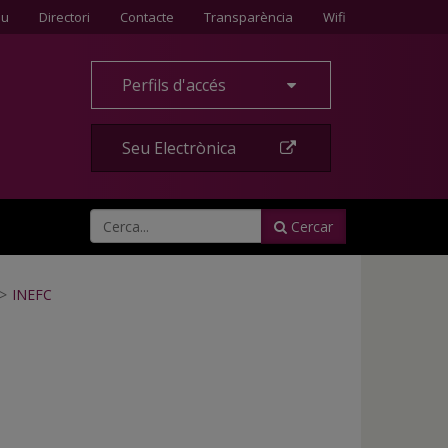
Contacte
eu
Directori
Contacte
Transparència
Wifi
Perfils d'accés
Seu Electrònica
Cercar
>
INEFC