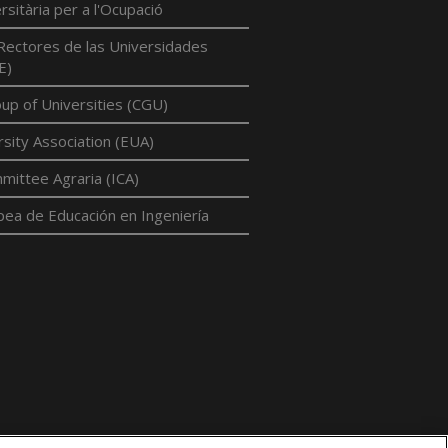
rsitària per a l'Ocupació
Rectores de las Universidades
E)
p of Universities (CGU)
sity Association (EUA)
mittee Agraria (ICA)
pea de Educación en Ingeniería