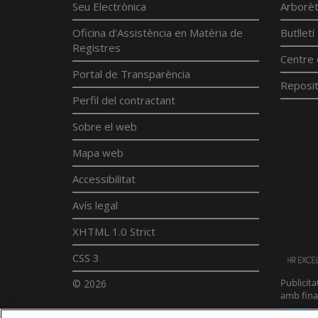
Seu Electrònica
Arborè
Oficina d'Assistència en Matèria de
Butllet
Registres
Centre 
Portal de Transparència
Reposit
Perfil del contractant
Sobre el web
Mapa web
Accessibilitat
Avís legal
XHTML 1.0 Strict
CSS 3
© 2026