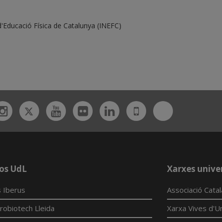
 d'Educació Física de Catalunya (INEFC)
Twitter
Bluesky
ebook
Instagram
Youtube
Flickr
Linkedin
UdL
App
os UdL
Xarxes univer
 Iberus
Associació Cata
robiotech Lleida
Xarxa Vives d'Un