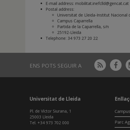
de
E-mail address: mobilitat.inefclld@gencat.cat
inicio
Postal address:
Universitat de Lleida-Institut Nacional
Campus Caparrella
Partida de la Caparrella, s/n
25192-Lleida
Telephone: 34 973 27 20 22
Rss
Fac
ENS POTS SEGUIR A
Universitat de Lleida
Enllaç
Pl. de Víctor Siurana, 1
Campus
25003 Lleida
Parc Ag
Tel. +34 973 702 000