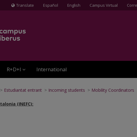
Translate
Español
English
Campus Virtual
Corr
Icona
de
Globus
terraqüi
R+D+I
International
>
Estudiantat entrant
>
Incoming students
>
Mobility Coordinators
talonia (INEFC):