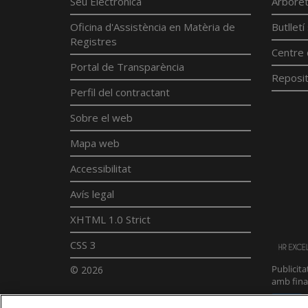
Seu Electrònica
Arborè
Oficina d'Assistència en Matèria de
Butllet
Registres
Centre 
Portal de Transparència
Reposit
Perfil del contractant
Sobre el web
Mapa web
Accessibilitat
Avís legal
XHTML 1.0 Strict
CSS 3
© 2026