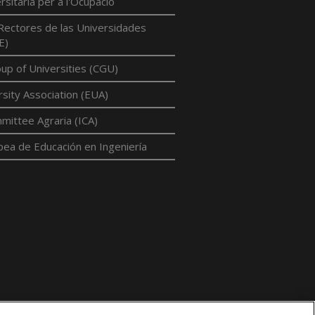
rsitària per a l'Ocupació
Rectores de las Universidades
E)
p of Universities (CGU)
sity Association (EUA)
mittee Agraria (ICA)
pea de Educación en Ingeniería