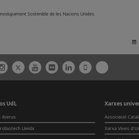
envolupament Sostenible de les Nacions Unides.
D
Twitter
Bluesky
ebook
Instagram
Youtube
Flickr
Linkedin
UdL
App
os UdL
Xarxes univer
 Iberus
Associació Cata
robiotech Lleida
Xarxa Vives d'Un