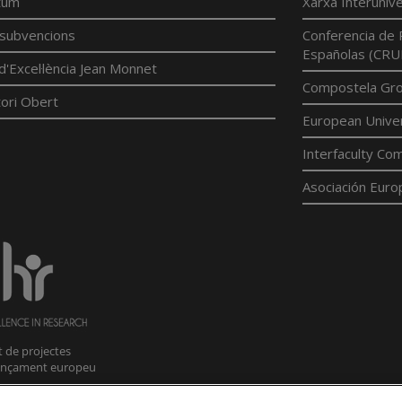
tum
Xarxa Interunive
í subvencions
Conferencia de 
Españolas (CRU
d'Excel·lència Jean Monnet
Compostela Grou
ori Obert
European Univer
Interfaculty Com
Asociación Euro