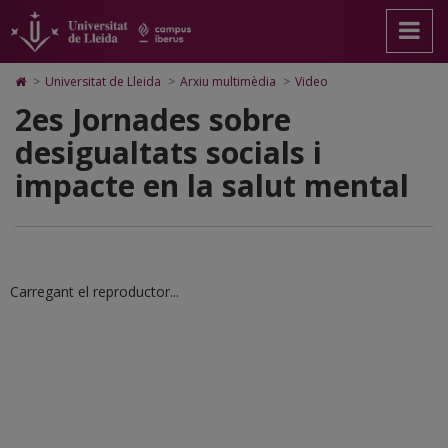
2es
Anar
Anar
Anar
Cerca
Accessibilitat.
a
al
al
Universitat
Jornades
la
contingut
Mapa
de
pàgina
principal
Web.
Lleida
sobre
Icono
>
Universitat de Lleida
>
Arxiu multimèdia
>
Video
principal.
de
Universitat
de
desigualtats
2es Jornades sobre
Universitat
la
de
Home
de
pàgina
Lleida
para
socials
desigualtats socials i
Lleida
ir
a
i
impacte en la salut mental
la
página
impacte
de
inicio
en
la
Carregant el reproductor...
salut
mental