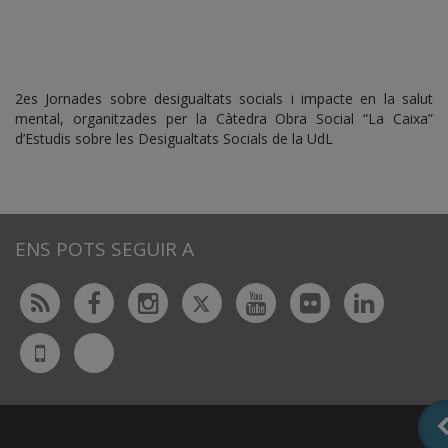
2es Jornades sobre desigualtats socials i impacte en la salut
mental, organitzades per la Càtedra Obra Social “La Caixa”
d’Estudis sobre les Desigualtats Socials de la UdL
ENS POTS SEGUIR A
Twitter
Rss
Facebook
Instagram
Youtube
Flickr
Linked
Bluesky
UdL
App