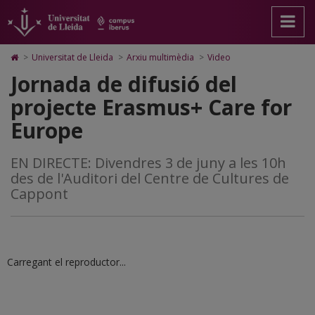
Jornada
Anar
Anar
Anar
Cerca
Accessibilitat.
a
al
al
Universitat
de
la
contingut
Mapa
de
pàgina
principal
Web.
Lleida
difusió
Icono
>
Universitat de Lleida
>
Arxiu multimèdia
>
Video
principal.
de
Universitat
de
del
Jornada de difusió del
Universitat
la
de
Home
de
pàgina
Lleida
para
projecte
projecte Erasmus+ Care for
Lleida
ir
a
Erasmus+
Europe
la
página
Care
de
EN DIRECTE: Divendres 3 de juny a les 10h
inicio
for
des de l'Auditori del Centre de Cultures de
Europe
Cappont
Carregant el reproductor...