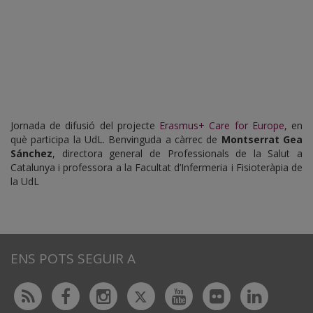
Jornada de difusió del projecte
Erasmus+ Care for Europe
, en
què participa la UdL. Benvinguda a càrrec de
Montserrat Gea
Sánchez
, directora general de Professionals de la Salut a
Catalunya i professora a la Facultat d’Infermeria i Fisioteràpia de
la UdL
ENS POTS SEGUIR A
Twitter
Rss
Facebook
Instagram
Youtube
Flickr
Linked