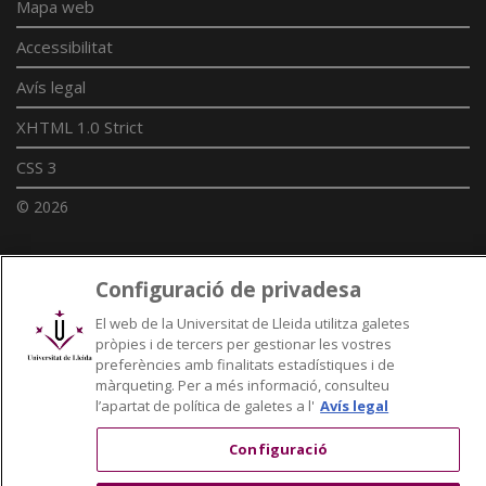
Mapa web
Accessibilitat
Avís legal
XHTML 1.0 Strict
CSS 3
© 2026
Configuració de privadesa
Enllaços UdL
El web de la Universitat de Lleida utilitza galetes
Xarxes universitàries
pròpies i de tercers per gestionar les vostres
preferències amb finalitats estadístiques i de
màrqueting. Per a més informació, consulteu
l’apartat de política de galetes a l'
Avís legal
Configuració