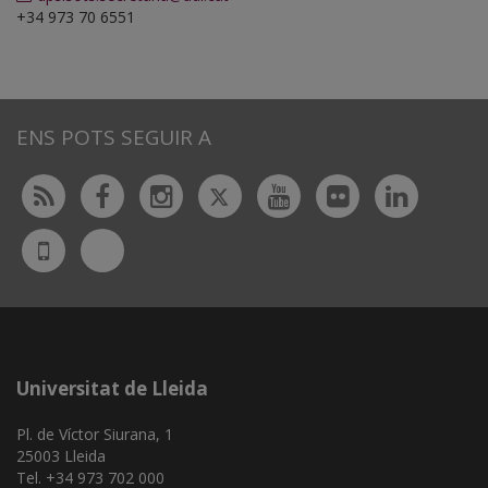
+34 973 70 6551
ENS POTS SEGUIR A
Twitter
Rss
Facebook
Instagram
Youtube
Flickr
Linked
Bluesky
UdL
App
Universitat de Lleida
Pl. de Víctor Siurana, 1
25003 Lleida
Tel. +34 973 702 000