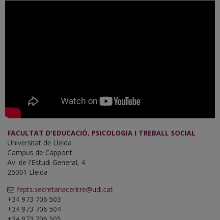
FACULTAT D'EDUCACIÓ, PSICOLOGIA I TREBALL SOCIAL
Universitat de Lleida
Campus de Cappont
Av. de l'Estudi General, 4
25001 Lleida
fepts.secretariacentre@udl.cat
+34 973 706 503
+34 973 706 504
+34 973 706 505