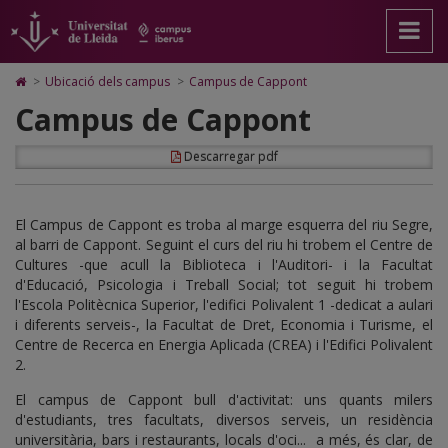
Campus
Anar
Anar
Anar
Cerca
Accessibilitat.
a
al
al
Universitat
de
la
contingut
Mapa
de
pàgina
principal
Web.
Lleida
Cappont
Icono
>
Ubicació dels campus
>
Campus de Cappont
principal.
de
Universitat
de
Campus de Cappont
Universitat
la
de
Home
de
pàgina
Lleida
para
Lleida
ir
Descarregar pdf
a
la
página
de
El Campus de Cappont es troba al marge esquerra del riu Segre,
inicio
al barri de Cappont. Seguint el curs del riu hi trobem el Centre de
Cultures -que acull la Biblioteca i l'Auditori- i la Facultat
d'Educació, Psicologia i Treball Social; tot seguit hi trobem
l'Escola Politècnica Superior, l'edifici Polivalent 1 -dedicat a aulari
i diferents serveis-, la Facultat de Dret, Economia i Turisme, el
Centre de Recerca en Energia Aplicada (CREA) i l'Edifici Polivalent
2.
El campus de Cappont bull d'activitat: uns quants milers
d'estudiants, tres facultats, diversos serveis, un residència
universitària, bars i restaurants, locals d'oci... a més, és clar, de