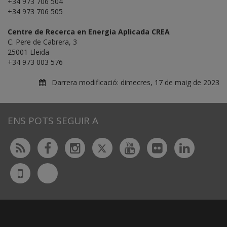
+34 973 706 504
+34 973 706 505
Centre de Recerca en Energia Aplicada CREA
C. Pere de Cabrera, 3
25001 Lleida
+34 973 003 576
Darrera modificació:
dimecres, 17 de maig de 2023
ENS POTS SEGUIR A
Twitter
Rss
Facebook
Instagram
Youtube
Flickr
Linked
Bluesky
UdL
App