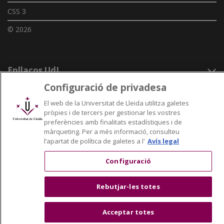
CSS 3
© 2026
Enllaços UdL
Configuració de privadesa
Xarxes universitàries
El web de la Universitat de Lleida utilitza galetes
pròpies i de tercers per gestionar les vostres
preferències amb finalitats estadístiques i de
màrqueting. Per a més informació, consulteu
l’apartat de política de galetes a l'
Avís legal
Configuració
Rebutjar-les totes
Acceptar totes