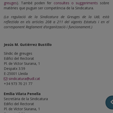
greuges
). També poden fer
consultes o suggeriments
sobre
matèries que puguin ser competència de la Sindicatura.
(La regulació de la Sindicatura de Greuges de la UdL està
reflectida en els articles 208 a 211 del vigents Estatuts i en el
corresponent Reglament d’organització i funcionament.)
Jesús M. Gutiérrez Bustillo
Síndic de greuges
Edifici del Rectorat
Pl. de Víctor Siurana, 1
Despatx 3.59
E-25001 Lleida
sindicatura@udl.cat
+34 973 70 21 77
Emília Vilata Penella
Secretària de la Sindicatura
Edifici del Rectorat
Pl. de Víctor Siurana, 1