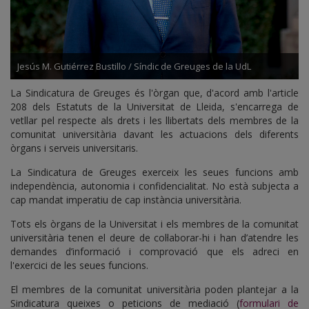
Jesús M. Gutiérrez Bustillo / Síndic de Greuges de la UdL
La Sindicatura de Greuges és l'òrgan que, d'acord amb l'article
208 dels Estatuts de la Universitat de Lleida, s'encarrega de
vetllar pel respecte als drets i les llibertats dels membres de la
comunitat universitària davant les actuacions dels diferents
òrgans i serveis universitaris.
La Sindicatura de Greuges exerceix les seues funcions amb
independència, autonomia i confidencialitat. No està subjecta a
cap mandat imperatiu de cap instància universitària.
Tots els òrgans de la Universitat i els membres de la comunitat
universitària tenen el deure de col·laborar-hi i han d’atendre les
demandes d’informació i comprovació que els adreci en
l'exercici de les seues funcions.
El membres de la comunitat universitària poden plantejar a la
Sindicatura queixes o peticions de mediació (
formulari de