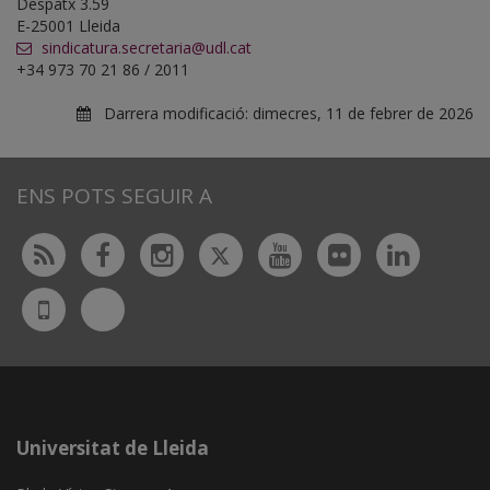
Despatx 3.59
E-25001 Lleida
sindicatura.secretaria@udl.cat
+34 973 70 21 86 / 2011
Darrera modificació:
dimecres, 11 de febrer de 2026
ENS POTS SEGUIR A
Twitter
Rss
Facebook
Instagram
Youtube
Flickr
Linked
Bluesky
UdL
App
Universitat de Lleida