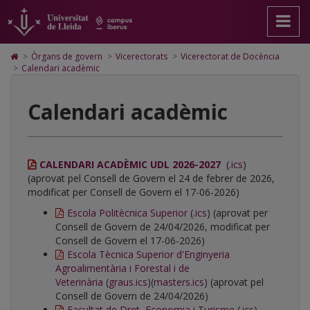
Calendari
Anar
Anar
Anar
Cerca
Accessibilitat.
a
al
al
Universitat
acadèmic
la
contingut
Mapa
de
pàgina
principal
Web.
Lleida
Icono
>
Òrgans de govern
>
Vicerectorats
>
Vicerectorat de Docència
principal.
de
Universitat
de
>
Calendari acadèmic
Universitat
la
de
Home
de
pàgina
Lleida
para
Lleida
ir
Calendari acadèmic
a
la
página
de
inicio
CALENDARI ACADÈMIC UDL 2026-2027
(
.ics
)
(aprovat pel Consell de Govern el 24 de febrer de 2026,
modificat per Consell de Govern el 17-06-2026)
Escola Politècnica Superior
(
.ics
) (aprovat per
Consell de Govern de 24/04/2026, modificat per
Consell de Govern el 17-06-2026)
Escola Tècnica Superior d'Enginyeria
Agroalimentària i Forestal i de
Veterinària
(
graus.ics
)(
masters.ics
) (aprovat pel
Consell de Govern de 24/04/2026)
Facultat de Dret, Economia i Turisme
(
.ics
)