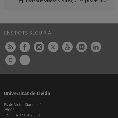
Darrera modificació:
dilluns, 20 de juliol de 2026
ENS POTS SEGUIR A
Twitter
Rss
Facebook
Instagram
Youtube
Flickr
Linked
Bluesky
UdL
App
Universitat de Lleida
Pl. de Víctor Siurana, 1
25003 Lleida
Tel. +34 973 702 000