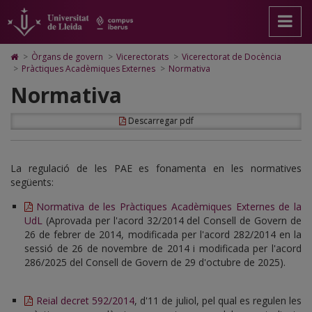
Normativa
Anar
Anar
Anar
Cerca
Accessibilitat.
a
al
al
Universitat
la
contingut
Mapa
de
pàgina
principal
Web.
Lleida
Icono
>
Òrgans de govern
>
Vicerectorats
>
Vicerectorat de Docència
principal.
de
Universitat
de
>
Pràctiques Acadèmiques Externes
>
Normativa
Universitat
la
de
Home
Normativa
de
pàgina
Lleida
para
Lleida
ir
a
Descarregar pdf
la
página
de
inicio
La regulació de les PAE es fonamenta en les normatives
següents:
Normativa de les Pràctiques Acadèmiques Externes de la
UdL
(Aprovada per l'acord 32/2014 del Consell de Govern de
26 de febrer de 2014, modificada per l'acord 282/2014 en la
sessió de 26 de novembre de 2014 i modificada per l'acord
286/2025 del Consell de Govern de 29 d'octubre de 2025).
Reial decret 592/2014
, d'11 de juliol, pel qual es regulen les