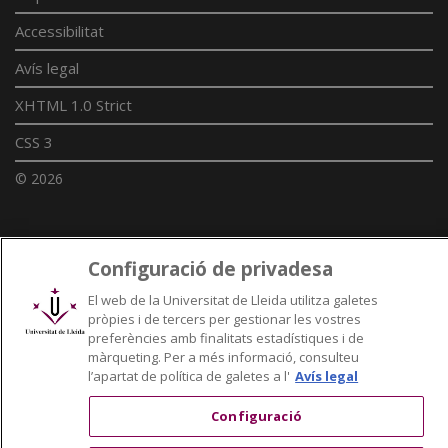
Accessibilitat
Avís legal
XHTML 1.0 Strict
CSS 3
© 2026
Enllaços UdL
Configuració de privadesa
Xarxes universitàries
El web de la Universitat de Lleida utilitza galetes
pròpies i de tercers per gestionar les vostres
preferències amb finalitats estadístiques i de
màrqueting. Per a més informació, consulteu
l’apartat de política de galetes a l'
Avís legal
Configuració