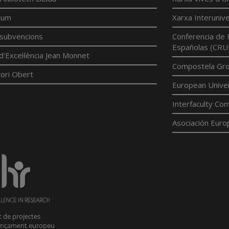
tum
Xarxa Interunive
í subvencions
Conferencia de 
Españolas (CRU
d'Excel·lència Jean Monnet
Compostela Grou
ori Obert
European Univer
Interfaculty Com
Asociación Euro