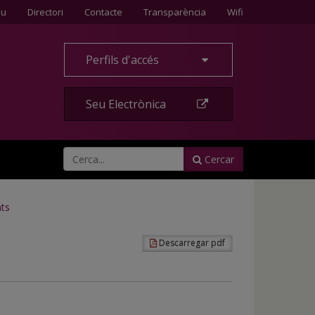
Contacte
eu
Directori
Contacte
Transparència
Wifi
Perfils d'accés
Seu Electrònica
Cercar
ats
Descarregar pdf