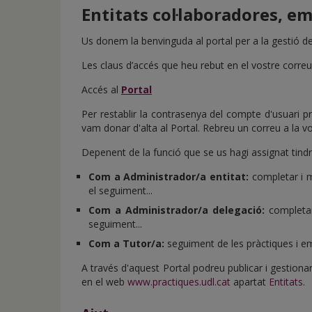
de
Entitats col·laboradores, e
inicio
Us donem la benvinguda al portal per a la gestió de 
Les claus d’accés que heu rebut en el vostre correu
Accés al
Portal
Per restablir la contrasenya del compte d'usuari
vam donar d'alta al Portal. Rebreu un correu a la v
Depenent de la funció que se us hagi assignat tind
Com a Administrador/a entitat:
completar i mo
el seguiment...
Com a Administrador/a delegació:
completar 
seguiment...
Com a Tutor/a:
seguiment de les pràctiques i em
A través d'aquest Portal podreu publicar i gestion
en el web
www.practiques.udl.cat
apartat
Entitats
.