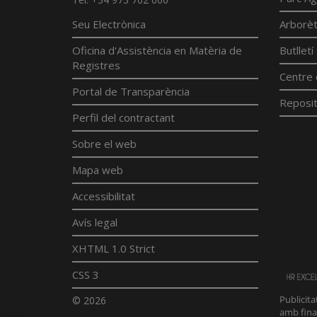
Seu Electrònica
Arborè
Oficina d'Assistència en Matèria de
Butllet
Registres
Centre 
Portal de Transparència
Reposit
Perfil del contractant
Sobre el web
Mapa web
Accessibilitat
Avís legal
XHTML 1.0 Strict
CSS 3
© 2026