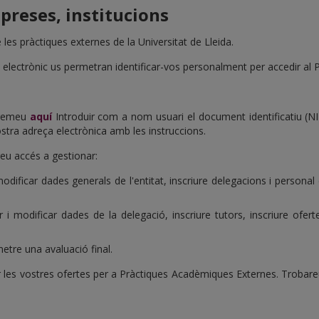
mpreses, institucions
les pràctiques externes de la Universitat de Lleida.
 electrònic us permetran identificar-vos personalment per accedir al P
 premeu
aquí
Introduir com a nom usuari el document identificatiu (NIF
ostra adreça electrònica amb les instruccions.
reu accés a gestionar:
dificar dades generals de l'entitat, inscriure delegacions i personal 
i modificar dades de la delegació, inscriure tutors, inscriure oferte
etre una avaluació final.
ar les vostres ofertes per a Pràctiques Acadèmiques Externes. Trobareu