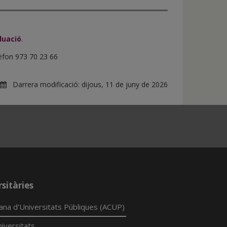
luació
.
lèfon 973 70 23 66
Darrera modificació:
dijous, 11 de juny de 2026
sitàries
lana d'Universitats Públiques (ACUP)
iversitats