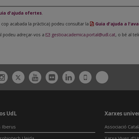
uia d'ajuda ofertes
.
un cop acabada la pràctica) podeu consultar la
Guia d'ajuda a l'ava
rtal podeu adreçar-vos a
gestioacademica.portal@udl.cat
, o bé al te
Twitter
Bluesky
ebook
Instagram
Youtube
Flickr
Linkedin
UdL
App
os UdL
Xarxes univer
 Iberus
Associació Cata
robiotech Lleida
Xarxa Vives d'Un