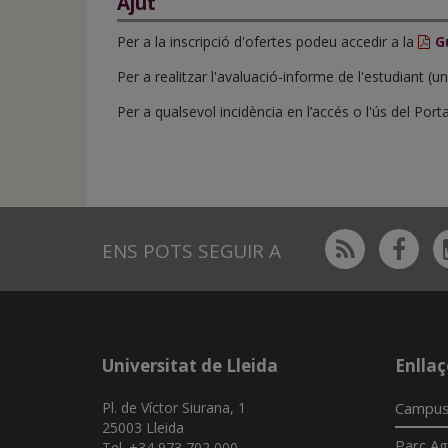
Ajut
Per a la inscripció d'ofertes podeu accedir a la
G
Per a realitzar l'avaluació-informe de l'estudiant (
Per a qualsevol incidència en l’accés o l'ús del Po
Rss
Fac
ENS POTS SEGUIR A
Universitat de Lleida
Enllaç
Pl. de Víctor Siurana, 1
Campus
25003 Lleida
Parc Ag
Tel. +34 973 702 000