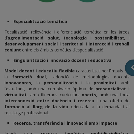
Especialització temàtica
Focalització, rellevància i diferenciació temàtica en les àrees
d’
agroalimentació
,
salut
,
tecnologia i sostenibilitat,
i
desenvolupament social i territorial
, i
interacció i treball
conjunt
entre els àmbits temàtics d’especialització.
Singularització i innovació docent i educativa
Model docent i educatiu flexible
caracteritzat per l’impuls de
la
formació dual,
l’adopció de metodologies docents
innovadores
, la
personalització
i la
proximitat
amb
l’estudiant, amb una combinació òptima de
presencialitat i
virtualitat
, amb itineraris curriculars
oberts
, amb una forta
interconnexió entre docència i recerca
i una oferta de
formació al llarg de la vida
orientada a la demanda i al
reciclatge professional.
Recerca, transferència i innovació amb impacte
Impuls d’una
recerca temàtica multidisciplinària,