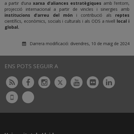
a partir d’una
xarxa d’aliances estratègiques
amb l’entorn,
projecció internacional a partir de vincles i sinergies amb
institucions d’arreu del món
i contribució als
reptes
científics, econòmics, socials i culturals i als ODS a nivell
local i
global.
Darrera modificació:
divendres, 10 de maig de 2024
ENS POTS SEGUIR A
Twitter
Rss
Facebook
Instagram
Youtube
Flickr
Linked
Bluesky
UdL
App