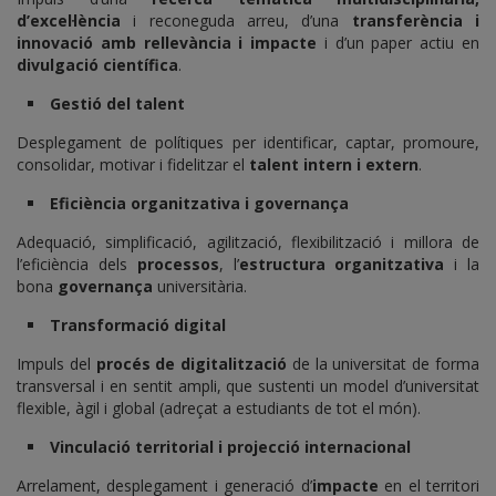
d’excel·lència
i reconeguda arreu, d’una
transferència i
innovació amb rellevància i impacte
i d’un paper actiu en
divulgació científica
.
Gestió del talent
Desplegament de polítiques per identificar, captar, promoure,
consolidar, motivar i fidelitzar el
talent intern i extern
.
Eficiència organitzativa i governança
Adequació, simplificació, agilització, flexibilització i millora de
l’eficiència dels
processos
, l’
estructura organitzativa
i la
bona
governança
universitària.
Transformació digital
Impuls del
procés de digitalització
de la universitat de forma
transversal i en sentit ampli, que sustenti un model d’universitat
flexible, àgil i global (adreçat a estudiants de tot el món).
Vinculació territorial i projecció internacional
Arrelament, desplegament i generació d’
impacte
en el territori