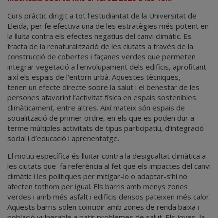
Curs pràctic dirigit a tot l'estudiantat de la Universitat de
Lleida, per fe efectiva una de les estratègies més potent en
la lluita contra els efectes negatius del canvi climàtic. Es
tracta de la renaturalització de les ciutats a través de la
construcció de cobertes i façanes verdes que permeten
integrar vegetació a l'envolupament dels edificis, aprofitant
així els espais de l'entorn urbà. Aquestes tècniques,
tenen un efecte directe sobre la salut i el benestar de les
persones afavorint l’activitat física en espais sostenibles
climàticament, entre altres. Així mateix són espais de
socialització de primer ordre, en els que es poden dur a
terme múltiples activitats de tipus participatiu, d’integració
social i d’educació i aprenentatge.
El motiu específica és lluitar contra la desigualtat climàtica a
les ciutats que fa referència al fet que els impactes del canvi
climàtic i les polítiques per mitigar-lo o adaptar-s’hi no
afecten tothom per igual. Els barris amb menys zones
verdes i amb més asfalt i edificis densos pateixen més calor.
Aquests barris solen coincidir amb zones de renda baixa i
població vulnerable a patir problemes de salut. Els joves, la