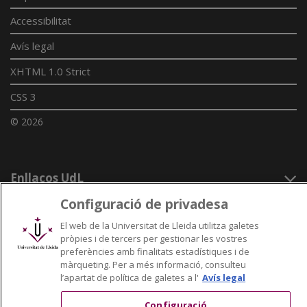
Accessibilitat
Avís legal
XHTML 1.0 Strict
CSS 3
© 2026
Enllaços UdL
Configuració de privadesa
Xarxes universitàries
El web de la Universitat de Lleida utilitza galetes
pròpies i de tercers per gestionar les vostres
preferències amb finalitats estadístiques i de
màrqueting. Per a més informació, consulteu
l’apartat de política de galetes a l'
Avís legal
Configuració