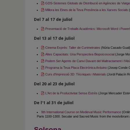
GDS-Sistemes Globals de Distribució en Agències de Viatg
Millora les Eines de la Teva Presència a les Xarxes Socials
(
Del 7 al 17 de juliol
Presentació de Treballs Acadèmics: Microsoft Word i PowerPo
Del 13 al 17 de juliol
Cinema Exprés: Taller de Curtmetrates
(Núria Casado Gual
Altes Capacitats: Una Perspectiva Biopsicosocial
(Jorge Mo
Podem Ser Agents de Canvi Davant del Maltractament i l'Abús
Programa la Teua Placa Electrònica Arduino
(Josep Conde 
Curs d'Impressió 3D: Tècniques i Materials
(Jordi Palacín R
Del 20 al 23 de juliol
L'Art de la Productivitat Sense Estrès
(Jorge Mercader Estev
De l'1 al 31 de juliol
9th International Course on Medieval Music Performance
(Onli
Paris 1100-1300. Secular and Sacred Music from the mostvibrant a
Solsona