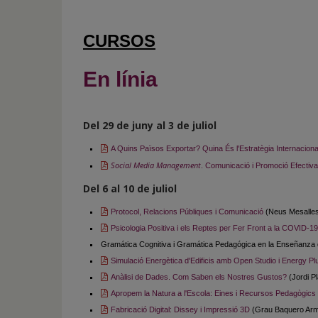
de
inicio
CURSOS
En línia
Del 29 de juny al 3 de juliol
A Quins Països Exportar? Quina És l'Estratègia Internacion
Social Media Management
. Comunicació i Promoció Efectiva
Del 6 al 10 de juliol
Protocol, Relacions Públiques i Comunicació
(Neus Mesalle
Psicologia Positiva i els Reptes per Fer Front a la COVID-19
Gramática Cognitiva i Gramática Pedagógica en la Enseñanza 
Simulació Energètica d'Edificis amb Open Studio i Energy Pl
Anàlisi de Dades. Com Saben els Nostres Gustos?
(Jordi P
Apropem la Natura a l'Escola: Eines i Recursos Pedagògics
Fabricació Digital: Dissey i Impressió 3D
(Grau Baquero Ar