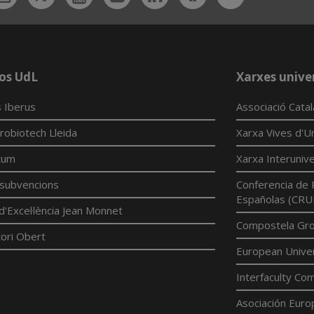
App
os UdL
Xarxes univer
 Iberus
Associació Cata
robiotech Lleida
Xarxa Vives d'Un
tum
Xarxa Interunive
í subvencions
Conferencia de 
Españolas (CRU
d'Excel·lència Jean Monnet
Compostela Grou
ori Obert
European Univer
Interfaculty Com
Asociación Euro