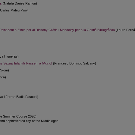
es
(Natalia Daries Ramón)
Carles Mateu Piñol)
int com a Eines per al Disseny Gràfic i Mendeley per a la Gestió Bibliogràfica
(Laura Ferná
)
ya Higueras)
 Sexual Infantil? Passem a l'Acció!
(Francesc Domingo Salvany)
Colom)
oca)
e i Ferran Badia Pascual)
ne Summer Course 2020)
nd sophisticated city of the Middle Ages