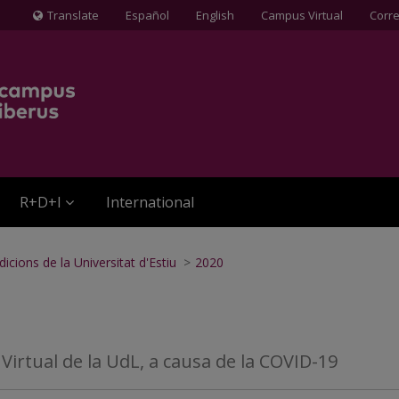
Translate
Español
English
Campus Virtual
Corr
Icona
de
Globus
terraqüi
R+D+I
International
dicions de la Universitat d'Estiu
>
2020
 Virtual de la UdL, a causa de la COVID-19