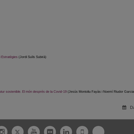
i Estratègies
(Jordi Suïls Subirà)
utur sostenible. El món després de la Covid-19
(Jesús Montoliu Fayàs i Noemí Riudor Garcia
Dar
Twitter
Bluesky
ebook
Instagram
Youtube
Flickr
Linkedin
UdL