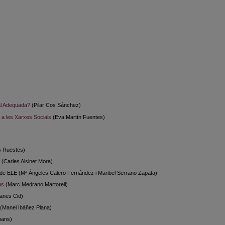
al Adequada?
(Pilar Cos Sánchez)
 a les Xarxes Socials
(Eva Martín Fuentes)
s Ruestes)
(Carles Alsinet Mora)
de ELE (Mª Ángeles Calero Fernández i Maribel Serrano Zapata)
us
(Marc Medrano Martorell)
lanes Cid)
(Manel Ibáñez Plana)
mans)