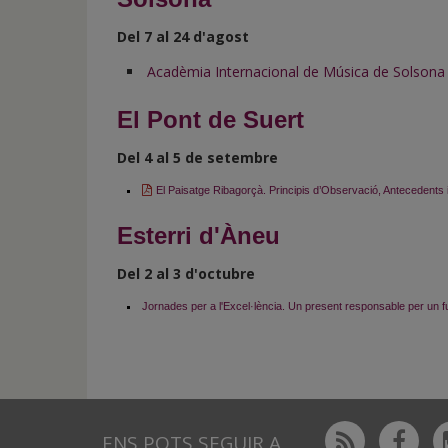
Del 7 al 24 d'agost
Acadèmia Internacional de Música de Solsona
El Pont de Suert
Del 4 al 5 de setembre
El Paisatge Ribagorçà. Principis d’Observació, Antecedents 
Esterri d'Àneu
Del 2 al 3 d'octubre
Jornades per a l'Excel·lència. Un present responsable per un f
Rss
Fac
ENS POTS SEGUIR A