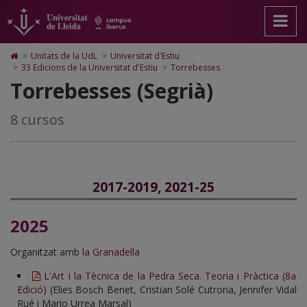
Torrebesses
Anar
Anar
Anar
Cerca
Accessibilitat.
a
al
al
Universitat
la
contingut
Mapa
de
pàgina
principal
Web.
Lleida
Icono
>
Unitats de la UdL
>
Universitat d'Estiu
principal.
de
Universitat
de
>
33 Edicions de la Universitat d'Estiu
>
Torrebesses
Universitat
la
de
Home
Torrebesses (Segrià)
de
pàgina
Lleida
para
Lleida
ir
a
8 cursos
la
página
de
inicio
2017-2019, 2021-25
2025
Organitzat amb
la Granadella
L'Art i la Tècnica de la Pedra Seca. Teoria i Pràctica (8a
Edició)
(Elies Bosch Benet, Cristian Solé Cutrona, Jennifer Vidal
Rué i Mario Urrea Marsal)