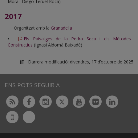
Mora i Diego Teruel Roca)
2017
Organitzat amb la
Granadella
Els Paisatges de la Pedra Seca i els Mètodes
Constructius
(Ignasi Aldomà Buixadé)
Darrera modificació:
divendres, 17 d’octubre de 2025
ENS POTS SEGUIR A
Twitter
Rss
Facebook
Instagram
Youtube
Flickr
Linked
Bluesky
UdL
App