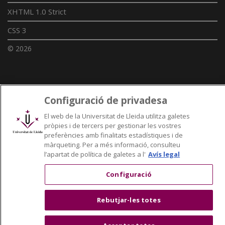
XHTML 1.0 Strict
CSS 3
© 2026
Enllaços UdL
Configuració de privadesa
Xarxes universitàries
El web de la Universitat de Lleida utilitza galetes
pròpies i de tercers per gestionar les vostres
preferències amb finalitats estadístiques i de
màrqueting. Per a més informació, consulteu
l’apartat de política de galetes a l'
Avís legal
Configuració
Rebutjar-les totes