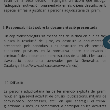
escrit de la seua decisió, mitjançant un acord que inclogui
l’adequada motivació, fonamentada en els criteris descrits, amb
especial èmfasi a justificar la persona adjudicatària del premi.
Responsabilitat sobre la documentació presentada
Un cop transcorreguts sis mesos des de la data en què es faci
pública la resolució del Jurat, es destruirà la documentació
presentada pels candidats, i es destruiran en els termes i
condicions previstos en la normativa sobre conservació i
eliminació dels documents administratius de la UdL, i les taules
d’avaluació documental aprovades per la Generalitat de
Catalunya (http://www.udl.cat/ca/serveis/arxiu/).
10.
Difusió
La persona adjudicatària ha de fer menció explícita del premi
rebut en qualsevol activitat de difusió (publicacions, mitjans de
comunicació, congressos, etc.) en què aparegui el treball
guardonat. A més, es compromet a participar en les activitats