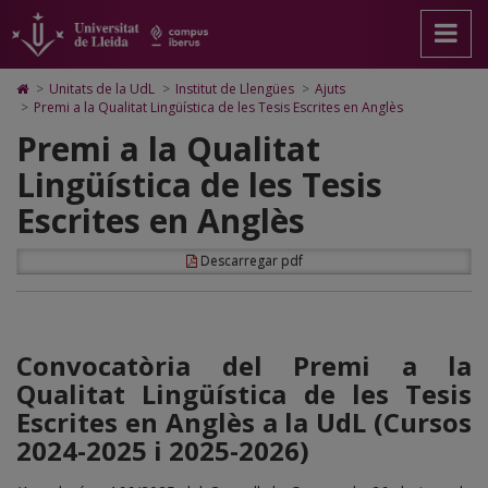
Premi
Anar
Anar
Anar
Cerca
Accessibilitat.
a
al
al
Universitat
a
la
contingut
Mapa
de
pàgina
principal
Web.
Lleida
la
Icono
>
Unitats de la UdL
>
Institut de Llengües
>
Ajuts
principal.
de
Universitat
de
>
Premi a la Qualitat Lingüística de les Tesis Escrites en Anglès
Qualitat
Universitat
la
de
Home
Premi a la Qualitat
de
pàgina
Lleida
para
Lingüística
Lleida
ir
Lingüística de les Tesis
a
de
la
Escrites en Anglès
página
les
de
inicio
Tesis
Descarregar pdf
Escrites
en
Convocatòria del Premi a la
Anglès
Qualitat Lingüística de les Tesis
Escrites en Anglès a la UdL (Cursos
2024-2025 i 2025-2026)