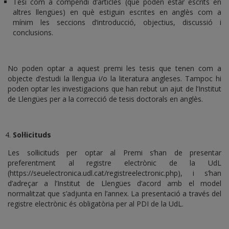
Tesi com a compendi d’articles (que poden estar escrits en
altres llengües) en què estiguin escrites en anglès com a
mínim les seccions d’introducció, objectius, discussió i
conclusions.
No poden optar a aquest premi les tesis que tenen com a
objecte d’estudi la llengua i/o la literatura angleses. Tampoc hi
poden optar les investigacions que han rebut un ajut de l’Institut
de Llengües per a la correcció de tesis doctorals en anglès.
Sol·licituds
Les sol·licituds per optar al Premi s’han de presentar
preferentment al registre electrònic de la UdL
(https://seuelectronica.udl.cat/registreelectronic.php), i s’han
d’adreçar a l’Institut de Llengües d’acord amb el model
normalitzat que s’adjunta en l’annex. La presentació a través del
registre electrònic és obligatòria per al PDI de la UdL.