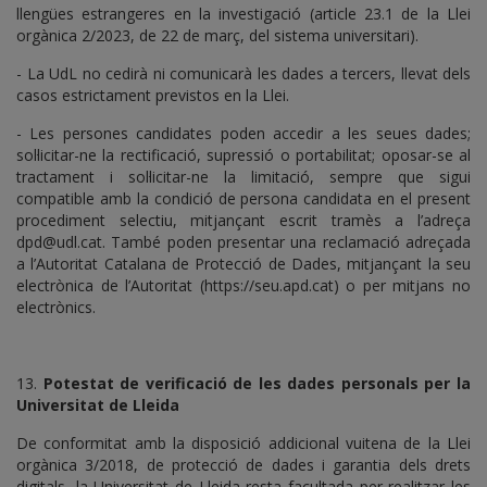
llengües estrangeres en la investigació (article 23.1 de la Llei
orgànica 2/2023, de 22 de març, del sistema universitari).
- La UdL no cedirà ni comunicarà les dades a tercers, llevat dels
casos estrictament previstos en la Llei.
- Les persones candidates poden accedir a les seues dades;
sol·licitar-ne la rectificació, supressió o portabilitat; oposar-se al
tractament i sol·licitar-ne la limitació, sempre que sigui
compatible amb la condició de persona candidata en el present
procediment selectiu, mitjançant escrit tramès a l’adreça
dpd@udl.cat. També poden presentar una reclamació adreçada
a l’Autoritat Catalana de Protecció de Dades, mitjançant la seu
electrònica de l’Autoritat (https://seu.apd.cat) o per mitjans no
electrònics.
13.
Potestat de verificació de les dades personals per la
Universitat de Lleida
De conformitat amb la disposició addicional vuitena de la Llei
orgànica 3/2018, de protecció de dades i garantia dels drets
digitals, la Universitat de Lleida resta facultada per realitzar les