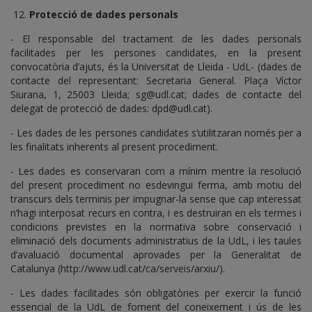
12.
Protecció de dades personals
- El responsable del tractament de les dades personals
facilitades per les persones candidates, en la present
convocatòria d’ajuts, és la Universitat de Lleida - UdL- (dades de
contacte del representant: Secretaria General. Plaça Víctor
Siurana, 1, 25003 Lleida; sg@udl.cat; dades de contacte del
delegat de protecció de dades: dpd@udl.cat).
- Les dades de les persones candidates s’utilitzaran només per a
les finalitats inherents al present procediment.
- Les dades es conservaran com a mínim mentre la resolució
del present procediment no esdevingui ferma, amb motiu del
transcurs dels terminis per impugnar-la sense que cap interessat
n’hagi interposat recurs en contra, i es destruiran en els termes i
condicions previstes en la normativa sobre conservació i
eliminació dels documents administratius de la UdL, i les taules
d’avaluació documental aprovades per la Generalitat de
Catalunya (http://www.udl.cat/ca/serveis/arxiu/).
- Les dades facilitades són obligatòries per exercir la funció
essencial de la UdL de foment del coneixement i ús de les