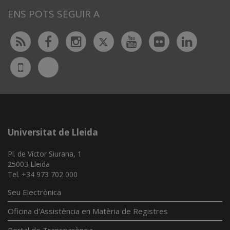
ENS POTS SEGUIR A
Twitter
Rss
Facebook
Instagram
Youtube
Flickr
Linked
Bluesky
UdL
App
Universitat de Lleida
Pl. de Víctor Siurana, 1
25003 Lleida
Tel. +34 973 702 000
Seu Electrònica
Oficina d'Assistència en Matèria de Registres
Portal de Transparència