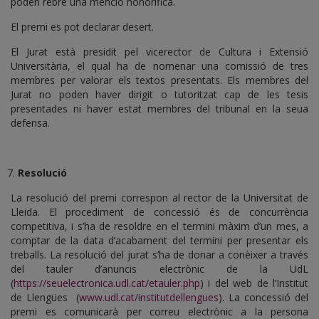
poden rebre una menció honorífica.
El premi es pot declarar desert.
El Jurat està presidit pel vicerector de Cultura i Extensió
Universitària, el qual ha de nomenar una comissió de tres
membres per valorar els textos presentats. Els membres del
Jurat no poden haver dirigit o tutoritzat cap de les tesis
presentades ni haver estat membres del tribunal en la seua
defensa.
Resolució
La resolució del premi correspon al rector de la Universitat de
Lleida. El procediment de concessió és de concurrència
competitiva, i s’ha de resoldre en el termini màxim d’un mes, a
comptar de la data d’acabament del termini per presentar els
treballs. La resolució del jurat s’ha de donar a conèixer a través
del tauler d’anuncis electrònic de la UdL
(
https://seuelectronica.udl.cat/etauler.php
) i del web de l’Institut
de Llengües (
www.udl.cat/institutdellengues
). La concessió del
premi es comunicarà per correu electrònic a la persona