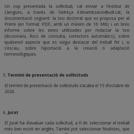
Un cop presentada la sol·licitud, cal enviar a l’Institut de
Llengües, a través de l’adreça il.dinamitzacio@udl.cat, la
documentació següent: la tesi doctoral que es proposa per al
Premi (en format PDF, amb un màxim de 10 MB) i un breu
informe sobre les eines utilitzades per redactar la tesi
(diccionaris, llocs de consulta, correctors automàtics), sobre
qualsevol aspecte que es vulgui destacar del treball fet i, si
s’escau, sobre l’aportació a la creació o adaptació
terminològiques.
Termini de presentació de sol·licituds
El termini de presentació de sol·licituds s’acaba el 15 d’octubre de
2026.
Jurat
El Jurat ha d’avaluar cada sol·licitud, a fi de seleccionar el treball
més ben escrit en anglès. També pot seleccionar finalistes, que