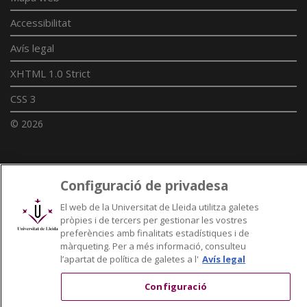
Accessibilitat
Avís legal
XHTML 1.0 Strict
CSS 3
© 2026
Enllaços UdL
Configuració de privadesa
Xarxes universitàries
El web de la Universitat de Lleida utilitza galetes
pròpies i de tercers per gestionar les vostres
preferències amb finalitats estadístiques i de
màrqueting. Per a més informació, consulteu
l’apartat de política de galetes a l'
Avís legal
Configuració