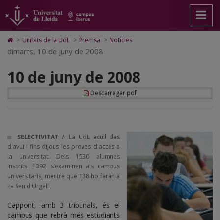
10
Anar
Anar
Anar
Cerca
Accessibilitat.
a
al
al
Universitat
de
la
contingut
Mapa
de
pàgina
principal
Web.
Lleida
juny
Icono
>
Unitats de la UdL
>
Premsa
>
Noticies
principal.
de
Universitat
de
dimarts, 10 de juny de 2008
de
Universitat
la
de
Home
de
pàgina
Lleida
para
2008
10 de juny de 2008
Lleida
ir
a
la
Descarregar pdf
página
de
inicio
SELECTIVITAT /
La UdL acull des
d'avui i fins dijous les proves d'accés a
la universitat. Dels 1530 alumnes
inscrits, 1392 s'examinen als campus
universitaris, mentre que 138 ho faran a
La Seu d'Urgell
Cappont, amb 3 tribunals, és el
campus que rebrà més estudiants