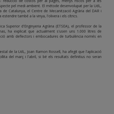
rs: reducció de costos per al pagès, menys riscos per a les
specte pel medi ambient. El mètode desenvolupat per la UdL,
nica de Catalunya, el Centre de Mecanització Agrària del DAR i
 estendre també a la vinya, l'olivera i els cítrics.
ica Superior d'Enginyeria Agrària (ETSEA), el professor de la
anas, ha explicat que actualment s'usen uns 1.000 litres de
ització amb deflectors i embocadures de turbulència només en
stal de la UdL, Joan Ramon Rossell, ha afegit que l'aplicació
ta del març i l'abril, si bé els resultats definitius no seran