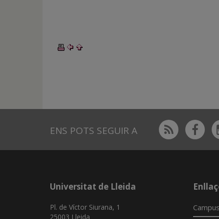
Rss
Fac
ENS POTS SEGUIR A
Universitat de Lleida
Enllaç
Pl. de Víctor Siurana, 1
Campus
25003 Lleida