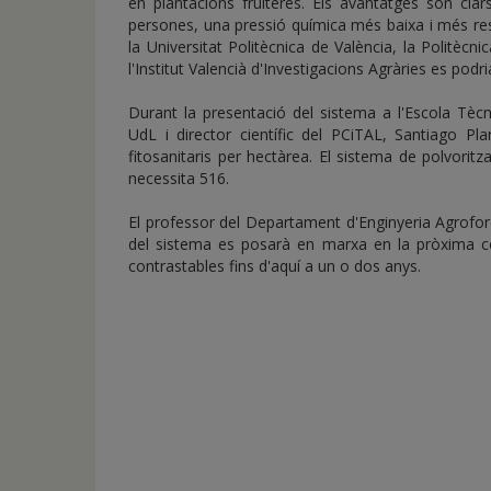
en plantacions fruiteres. Els avantatges són cla
persones, una pressió química més baixa i més re
la Universitat Politècnica de València, la Politèc
l'Institut Valencià d'Investigacions Agràries es podria
Durant la presentació del sistema a l'Escola Tècn
UdL i director científic del PCiTAL, Santiago Pl
fitosanitaris per hectàrea. El sistema de polvor
necessita 516.
El professor del Departament d'Enginyeria Agrofore
del sistema es posarà en marxa en la pròxima colli
contrastables fins d'aquí a un o dos anys.