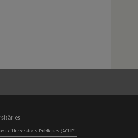
sitàries
lana d'Universitats Públiques (ACUP)