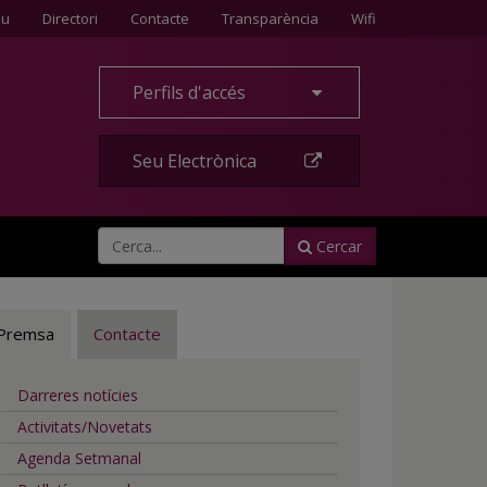
Contacte
eu
Directori
Contacte
Transparència
Wifi
Perfils d'accés
Seu Electrònica
Cercar
Premsa
Contacte
Darreres notícies
Activitats/Novetats
Agenda Setmanal