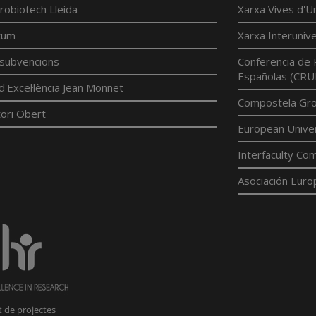
robiotech Lleida
Xarxa Vives d'Un
tum
Xarxa Interunive
í subvencions
Conferencia de 
Españolas (CRU
d'Excel·lència Jean Monnet
Compostela Grou
ori Obert
European Univer
Interfaculty Com
Asociación Euro