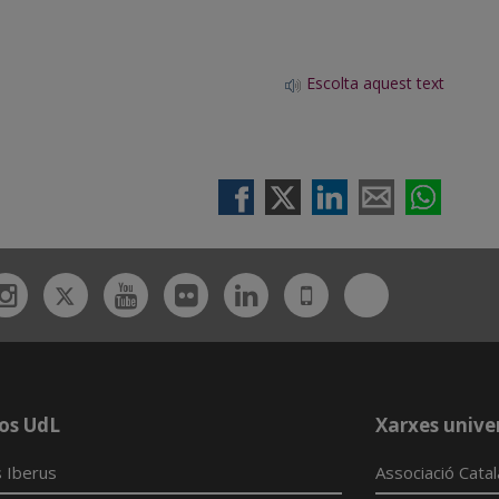
Escolta aquest text
Twitter
Bluesky
ebook
Instagram
Youtube
Flickr
Linkedin
UdL
App
os UdL
Xarxes univer
 Iberus
Associació Cata