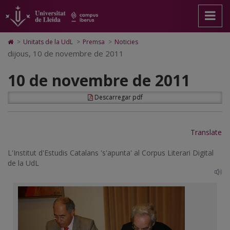
10
Anar
Anar
Anar
Cerca
Accessibilitat.
a
al
al
Universitat
de
la
contingut
Mapa
de
pàgina
principal
Web.
Lleida
novembre
Icono
>
Unitats de la UdL
>
Premsa
>
Noticies
principal.
de
Universitat
de
dijous, 10 de novembre de 2011
de
Universitat
la
de
Home
de
pàgina
Lleida
para
2011
10 de novembre de 2011
Lleida
ir
a
la
Descarregar pdf
página
de
inicio
Translate
L'Institut d'Estudis Catalans 's'apunta' al Corpus Literari Digital
de la UdL