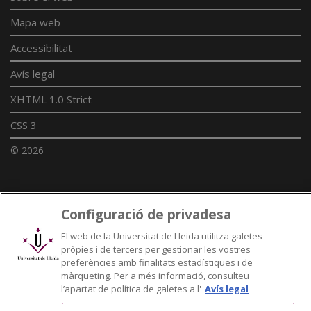
Mapa web
Accessibilitat
Avís legal
XHTML 1.0 Strict
CSS 3
© 2026
Enllaços UdL
Configuració de privadesa
Xarxes universitàries
El web de la Universitat de Lleida utilitza galetes
pròpies i de tercers per gestionar les vostres
preferències amb finalitats estadístiques i de
màrqueting. Per a més informació, consulteu
l’apartat de política de galetes a l'
Avís legal