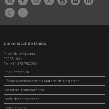
Rss
Facebook
Instagram
Youtube
Flickr
Linked
Bluesky
UdL
App
Universitat de Lleida
Pl. de Víctor Siurana, 1
25003 Lleida
Tel. +34 973 702 000
Seu Electrònica
Oficina d'Assistència en Matèria de Registres
Portal de Transparència
Perfil del contractant
Sobre el web