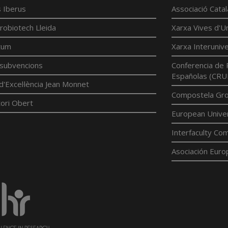
 Iberus
Associació Cata
robiotech Lleida
Xarxa Vives d'Un
tum
Xarxa Interunive
í subvencions
Conferencia de 
Españolas (CRU
d'Excel·lència Jean Monnet
Compostela Grou
ori Obert
European Univer
Interfaculty Com
Asociación Euro