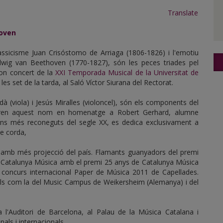
Translate
hoven
ssicisme Juan Crisóstomo de Arriaga (1806-1826) i l'emotiu
ig van Beethoven (1770-1827), són les peces triades pel
gon concert de la
XXI Temporada Musical de la Universitat de
es set de la tarda, al Saló Víctor Siurana del Rectorat.
Jordà (viola) i Jesús Miralles (violoncel), són els components del
 pren aquest nom en homenatge a Robert Gerhard, alumne
ans més reconeguts del segle XX, es dedica exclusivament a
de corda,
 amb més projecció del país. Flamants guanyadors del premi
ra Catalunya Música amb el premi 25 anys de Catalunya Música
 concurs internacional Paper de Música 2011 de Capellades.
nals com la del Music Campus de Weikersheim (Alemanya) i del
a l'Auditori de Barcelona, al Palau de la Música Catalana i
nals i internacionals.