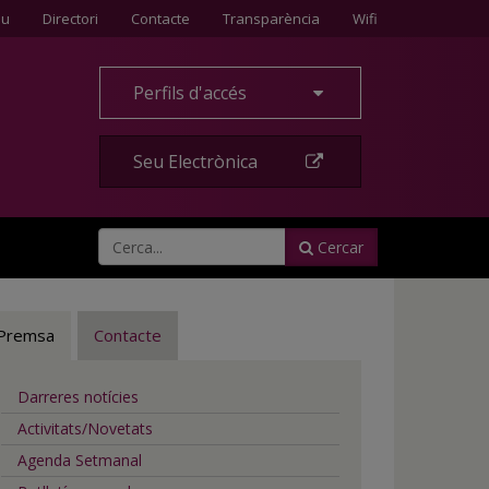
Contacte
eu
Directori
Contacte
Transparència
Wifi
Perfils d'accés
Seu Electrònica
Cercar
Premsa
Contacte
Darreres notícies
Activitats/Novetats
Agenda Setmanal