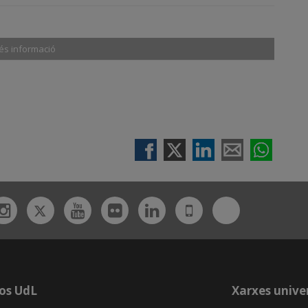
és informació
Twitter
Bluesky
ebook
Instagram
Youtube
Flickr
Linkedin
UdL
App
os UdL
Xarxes univer