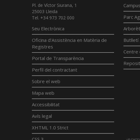
Pl. de Víctor Siurana, 1
Campus
25003 Lleida
Parc Ag
Tel. +34 973 702 000
Seu Electrònica
Arborè
Oficina d'Assistència en Matèria de
Butllet
Registres
Centre 
Portal de Transparència
Reposit
Perfil del contractant
Sobre el web
Mapa web
Accessibilitat
Avís legal
XHTML 1.0 Strict
CSS 3