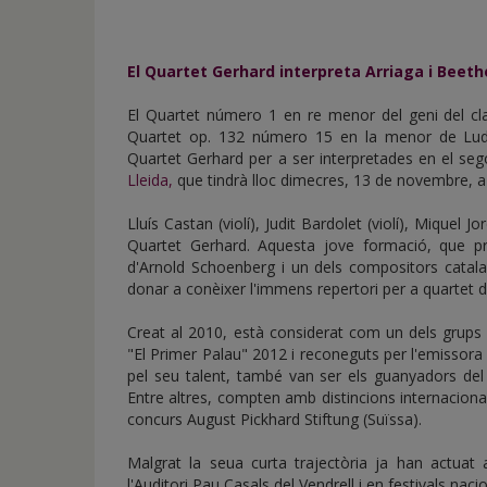
de
inicio
El Quartet Gerhard interpreta Arriaga i Beet
El Quartet número 1 en re menor del geni del cla
Quartet op. 132 número 15 en la menor de Ludw
Quartet Gerhard per a ser interpretades en el se
Lleida,
que tindrà lloc dimecres, 13 de novembre, a l
Lluís Castan (violí), Judit Bardolet (violí), Miquel 
Quartet Gerhard. Aquesta jove formació, que
d'Arnold Schoenberg i un dels compositors catal
donar a conèixer l'immens repertori per a quartet 
Creat al 2010, està considerat com un dels grups
"El Primer Palau" 2012 i reconeguts per l'emisso
pel seu talent, també van ser els guanyadors del
Entre altres, compten amb distincions internacio
concurs August Pickhard Stiftung (Suïssa).
Malgrat la seua curta trajectòria ja han actuat 
l'Auditori Pau Casals del Vendrell i en festivals nacio