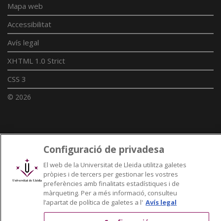
Mapa web
Accessibilitat
Avís legal
XHTML 1.0 Strict
CSS 3
© 2026
Enllaços UdL
Configuració de privadesa
Xarxes universitàries
El web de la Universitat de Lleida utilitza galetes
pròpies i de tercers per gestionar les vostres
preferències amb finalitats estadístiques i de
màrqueting. Per a més informació, consulteu
l’apartat de política de galetes a l'
Avís legal