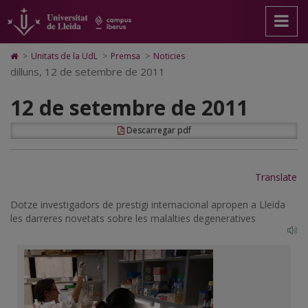
12
Anar
Anar
Anar
Cerca
Accessibilitat.
a
al
al
Universitat
de
la
contingut
Mapa
de
pàgina
principal
Web.
Lleida
setembre
Icono
>
Unitats de la UdL
>
Premsa
>
Noticies
principal.
de
Universitat
de
dilluns, 12 de setembre de 2011
de
Universitat
la
de
Home
de
pàgina
Lleida
para
2011
12 de setembre de 2011
Lleida
ir
a
la
Descarregar pdf
página
de
inicio
Translate
Dotze investigadors de prestigi internacional apropen a Lleida
les darreres novetats sobre les malalties degeneratives