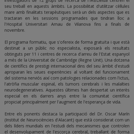
investigadors de 12 grups de recerca de l'IRBLleida centren el
seu treball en aquests àmbits. La possibilitat d'utilitzar cèl·lules
mare amb finalitats terapèutiques serà un dels aspectes que es
tractaran en les sessions programades que tindran lloc a
l'Hospital Universitari Arnau de Vilanova fins a finals de
novembre.
El programa formatiu, que s'ofereix de forma gratuïta i que està
destinat a un públic no especialista, exposarà els resultats
obtinguts per 11 i centres de recerca d'arreu de l'Estat espanyol
a més de la Universitat de Cambridge (Regne Unit). Una dotzena
de científics de prestigi internacional dins del seu àmbit d'estudi
aproparan les seues experiències al voltant del funcionament
del sistema nerviós així com patologies relacionades com l'ictus,
l'atròfia muscular espinal, els tumors cerebrals i les malalties
neurodegeneratives. Aquestes últimes han despertat un interès
especial en els darrers anys entre la comunitat científica
propiciat principalment per l'augment de l'esperança de vida.
Entre els ponents destaca la participació del Dr. Oscar Marín
(Institut de Neurociències d'Alacant) que està considerat com un
dels líders mundials en l'estudi dels mecanismes que controlen
el desenvolupament de l'escorça cerebral, treballant de forma