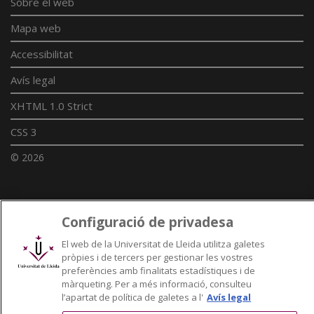
Sobre el web
Mapa web
Accessibilitat
Avís legal
XHTML 1.0 Strict
CSS 3
© 2026
Enllaços UdL
Configuració de privadesa
Xarxes universitàries
El web de la Universitat de Lleida utilitza galetes
pròpies i de tercers per gestionar les vostres
preferències amb finalitats estadístiques i de
màrqueting. Per a més informació, consulteu
l’apartat de política de galetes a l'
Avís legal