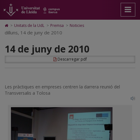
14
Anar
Anar
Anar
Cerca
Accessibilitat.
a
al
al
Universitat
de
la
contingut
Mapa
de
pàgina
principal
Web.
Lleida
juny
Icono
>
Unitats de la UdL
>
Premsa
>
Noticies
principal.
de
Universitat
de
dilluns, 14 de juny de 2010
de
Universitat
la
de
Home
de
pàgina
Lleida
para
2010
14 de juny de 2010
Lleida
ir
a
la
Descarregar pdf
página
de
inicio
Les pràctiques en empreses centren la darrera reunió del
Transversalis a Tolosa