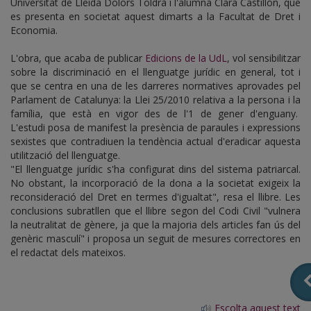
Universitat de Lleida Dolors Toldrà i l'alumna Clara Castillón, que
es presenta en societat aquest dimarts a la Facultat de Dret i
Economia.
L'obra, que acaba de publicar
Edicions de la UdL
, vol sensibilitzar
sobre la discriminació en el llenguatge jurídic en general, tot i
que se centra en una de les darreres normatives aprovades pel
Parlament de Catalunya: la Llei 25/2010 relativa a la persona i la
família, que està en vigor des de l'1 de gener d'enguany.
L'estudi posa de manifest la presència de paraules i expressions
sexistes que contradiuen la tendència actual d'eradicar aquesta
utilització del llenguatge.
"El llenguatge jurídic s'ha configurat dins del sistema patriarcal.
No obstant, la incorporació de la dona a la societat exigeix la
reconsideració del Dret en termes d'igualtat", resa el llibre. Les
conclusions subratllen que el llibre segon del Codi Civil "vulnera
la neutralitat de gènere, ja que la majoria dels articles fan ús del
genèric masculí" i proposa un seguit de mesures correctores en
el redactat dels mateixos.
Escolta aquest text