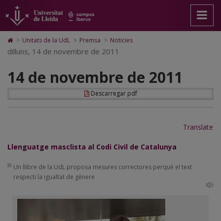
14
Anar
Anar
Anar
Cerca
Accessibilitat.
a
al
al
Universitat
de
la
contingut
Mapa
de
pàgina
principal
Web.
Lleida
novembre
Icono
>
Unitats de la UdL
>
Premsa
>
Noticies
principal.
de
Universitat
de
dilluns, 14 de novembre de 2011
de
Universitat
la
de
Home
de
pàgina
Lleida
para
2011
14 de novembre de 2011
Lleida
ir
a
la
Descarregar pdf
página
de
inicio
Translate
Llenguatge masclista al Codi Civil de Catalunya
Un llibre de la UdL proposa mesures correctores perquè el text
respecti la igualtat de gènere