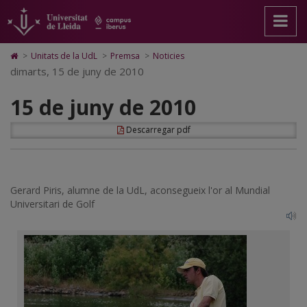
15
Anar
Anar
Anar
Cerca
Accessibilitat.
a
al
al
Universitat
de
la
contingut
Mapa
de
pàgina
principal
Web.
Lleida
juny
Icono
>
Unitats de la UdL
>
Premsa
>
Noticies
principal.
de
Universitat
de
dimarts, 15 de juny de 2010
de
Universitat
la
de
Home
de
pàgina
Lleida
para
2010
15 de juny de 2010
Lleida
ir
a
la
Descarregar pdf
página
de
inicio
Gerard Piris, alumne de la UdL, aconsegueix l'or al Mundial
Universitari de Golf