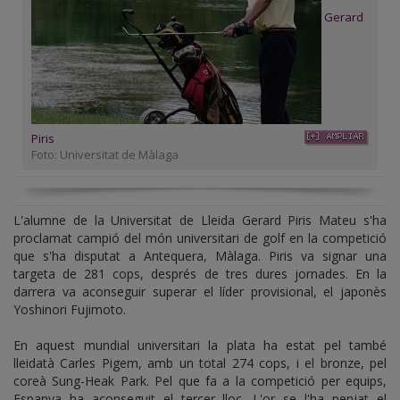
Gerard
Piris
Foto: Universitat de Màlaga
L'alumne de la Universitat de Lleida Gerard Piris Mateu s'ha
proclamat campió del món universitari de golf en la competició
que s'ha disputat a Antequera, Màlaga. Piris va signar una
targeta de 281 cops, després de tres dures jornades. En la
darrera va aconseguir superar el líder provisional, el japonès
Yoshinori Fujimoto.
En aquest mundial universitari la plata ha estat pel també
lleidatà Carles Pigem, amb un total 274 cops, i el bronze, pel
coreà Sung-Heak Park. Pel que fa a la competició per equips,
Espanya ha aconseguit el tercer lloc. L'or se l'ha penjat el