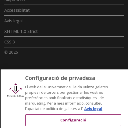
Accessibilitat
Avís legal
XHTML 1.0 Strict
CSS 3
© 2026
Enllaços UdL
Configuració de privadesa
Xarxes universitàries
El web de la Universitat de Lleida utilitza galetes
pròpies i de tercers per gestionar les vostres
preferències amb finalitats estadístiques i de
màrqueting. Per a més informació, consulteu
l’apartat de política de galetes a l'
Avís legal
Configuració