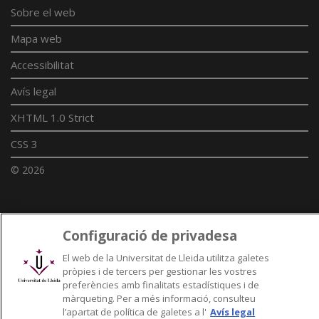
Sobre el web
Mapa web
Accessibilitat
Avís legal
XHTML 1.0 Strict
CSS 3
© 2026
Enllaços UdL
Configuració de privadesa
Xarxes universitàries
El web de la Universitat de Lleida utilitza galetes
pròpies i de tercers per gestionar les vostres
preferències amb finalitats estadístiques i de
màrqueting. Per a més informació, consulteu
l’apartat de política de galetes a l'
Avís legal