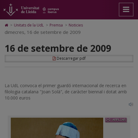
16
Anar
Anar
Anar
Cerca
Accessibilitat.
a
al
al
Universitat
de
la
contingut
Mapa
de
pàgina
principal
Web.
Lleida
setembre
Icono
>
Unitats de la UdL
>
Premsa
>
Noticies
principal.
de
Universitat
de
dimecres, 16 de setembre de 2009
de
Universitat
la
de
Home
de
pàgina
Lleida
para
2009
16 de setembre de 2009
Lleida
ir
a
la
Descarregar pdf
página
de
inicio
La UdL convoca el primer guardó internacional de recerca en
filologia catalana "Joan Solà", de caràcter biennal i dotat amb
10.000 euros